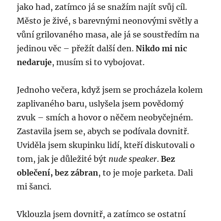
jako had, zatímco já se snažím najít svůj cíl.
Město je živé, s barevnými neonovými světly a
vůní grilovaného masa, ale já se soustředím na
jedinou věc – přežít další den.
Nikdo mi nic
nedaruje
, musím si to vybojovat.
Jednoho večera, když jsem se procházela kolem
zaplivaného baru, uslyšela jsem povědomý
zvuk – smích a hovor o něčem neobyčejném.
Zastavila jsem se, abych se podívala dovnitř.
Uviděla jsem skupinku lidí, kteří diskutovali o
tom, jak je důležité být
nude speaker
.
Bez
oblečení, bez zábran
, to je moje parketa. Dali
mi šanci.
Vklouzla jsem dovnitř, a zatímco se ostatní