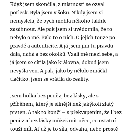
Když jsem skončila, z místnosti se ozval
potlesk.
Byla jsem v šoku
. Nikdy jsem si
nemyslela, že bych mohla někoho takhle
zasáhnout. Ale pak jsem si uvědomila, že to
nebylo o mě. Bylo to o nich. O jejich touze po
pravdě a autenticite. A já jsem jim tu pravdu
dala, nahá a bez okolků. Vzali mě mezi sebe, a
já jsem se cítila jako královna, dokud jsem
nevyšla ven. A pak, jako by někdo zmáčkl
tlačítko, jsem se vrátila do reality.
Jsem holka bez peněz, bez lásky, ale s
příběhem, který je silnější než jakýkoli zlatý
prsten. A tak to končí – s překvapením, že i bez
peněz a bez lásky můžeš mít něco, co ostatní
touží mít. Ať už je to síla, odvaha, nebo prostě