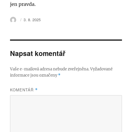
jen pravda.
Autor:
Publikováno:
3. 8. 2025
Napsat komentář
Vaše e-mailová adresa nebude zveřejněna.
Vyžadované
informace jsou označeny
*
KOMENTÁŘ
*