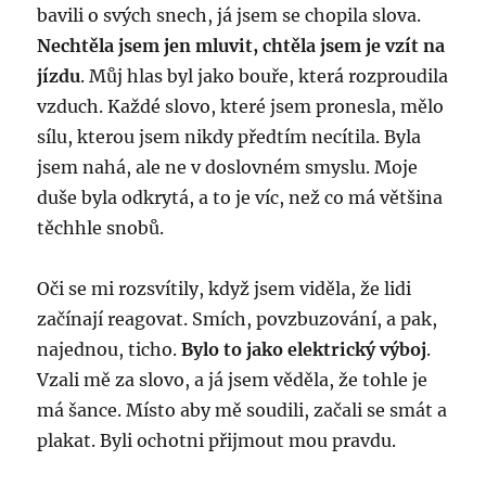
bavili o svých snech, já jsem se chopila slova.
Nechtěla jsem jen mluvit, chtěla jsem je vzít na
jízdu
. Můj hlas byl jako bouře, která rozproudila
vzduch. Každé slovo, které jsem pronesla, mělo
sílu, kterou jsem nikdy předtím necítila. Byla
jsem nahá, ale ne v doslovném smyslu. Moje
duše byla odkrytá, a to je víc, než co má většina
těchhle snobů.
Oči se mi rozsvítily, když jsem viděla, že lidi
začínají reagovat. Smích, povzbuzování, a pak,
najednou, ticho.
Bylo to jako elektrický výboj
.
Vzali mě za slovo, a já jsem věděla, že tohle je
má šance. Místo aby mě soudili, začali se smát a
plakat. Byli ochotni přijmout mou pravdu.