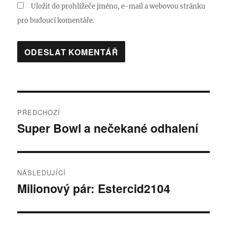
Uložit do prohlížeče jméno, e-mail a webovou stránku
pro budoucí komentáře.
Navigace
PŘEDCHOZÍ
pro
Super Bowl a nečekané odhalení
Předchozí
příspěvek:
příspěvek
NÁSLEDUJÍCÍ
Milionový pár: Estercid2104
Následující
příspěvek: