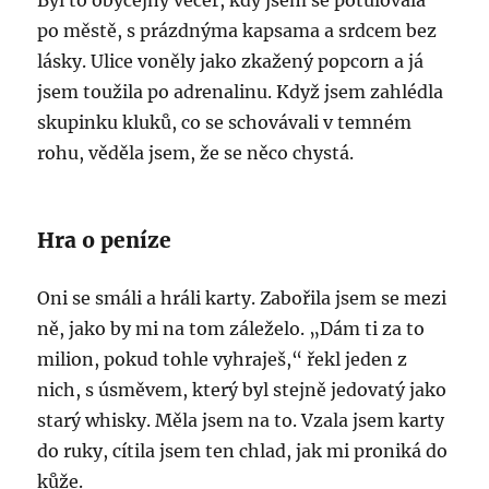
Byl to obyčejný večer, kdy jsem se potulovala
po městě, s prázdnýma kapsama a srdcem bez
lásky. Ulice voněly jako zkažený popcorn a já
jsem toužila po adrenalinu. Když jsem zahlédla
skupinku kluků, co se schovávali v temném
rohu, věděla jsem, že se něco chystá.
Hra o peníze
Oni se smáli a hráli karty. Zabořila jsem se mezi
ně, jako by mi na tom záleželo. „Dám ti za to
milion, pokud tohle vyhraješ,“ řekl jeden z
nich, s úsměvem, který byl stejně jedovatý jako
starý whisky. Měla jsem na to. Vzala jsem karty
do ruky, cítila jsem ten chlad, jak mi proniká do
kůže.