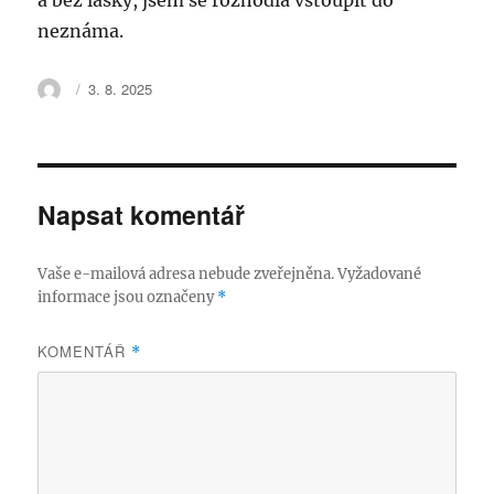
a bez lásky, jsem se rozhodla vstoupit do
neznáma.
Autor:
Publikováno:
3. 8. 2025
Napsat komentář
Vaše e-mailová adresa nebude zveřejněna.
Vyžadované
informace jsou označeny
*
KOMENTÁŘ
*