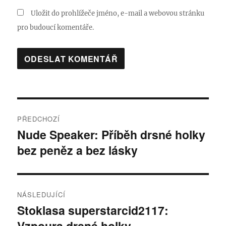
Uložit do prohlížeče jméno, e-mail a webovou stránku
pro budoucí komentáře.
Navigace
PŘEDCHOZÍ
pro
Nude Speaker: Příběh drsné holky
Předchozí
bez peněz a bez lásky
příspěvek:
příspěvek
NÁSLEDUJÍCÍ
Stoklasa superstarcid2117:
Následující
Vzpoura drsné holky
příspěvek: