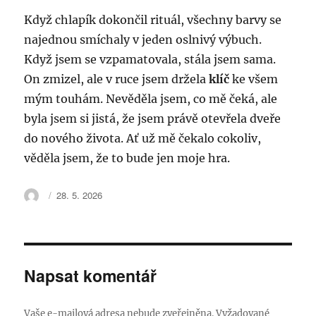
Když chlapík dokončil rituál, všechny barvy se
najednou smíchaly v jeden oslnivý výbuch.
Když jsem se vzpamatovala, stála jsem sama.
On zmizel, ale v ruce jsem držela
klíč
ke všem
mým touhám. Nevěděla jsem, co mě čeká, ale
byla jsem si jistá, že jsem právě otevřela dveře
do nového života. Ať už mě čekalo cokoliv,
věděla jsem, že to bude jen moje hra.
Autor:
Publikováno:
28. 5. 2026
Napsat komentář
Vaše e-mailová adresa nebude zveřejněna.
Vyžadované