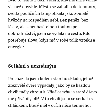
Bylo to jedno z těch večerů, kdy mě ulice volaly
víc než obvykle. Město se zahalilo do temnoty,
světla pouličních lamp blikala jako zoufalé
hvězdy na rozpadlém nebi.
Bez peněz
, bez
lásky, ale s neuhasitelnou touhou po
dobrodružství, jsem se vydala na cestu. Kdo
potřebuje slova, když má v sobě tolik vzteku a
energie?
Setkání s neznámým
Procházela jsem kolem starého skladu, jehož
zrezivělé dveře vypadaly, jako by se každou
chvíli měly zhroutit.
Vůně benzínu
a staré dřevo
mě přivábily blíž. V tu chvíli jsem se setkala s
chlápkem, který měl v očích něco temného,