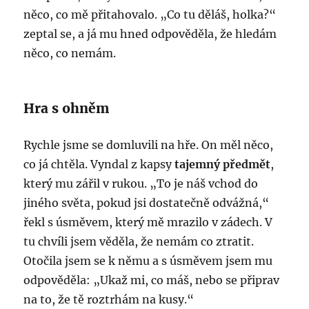
něco, co mě přitahovalo. „Co tu děláš, holka?“
zeptal se, a já mu hned odpověděla, že hledám
něco, co nemám.
Hra s ohněm
Rychle jsme se domluvili na hře. On měl něco,
co já chtěla. Vyndal z kapsy
tajemný předmět
,
který mu zářil v rukou. „To je náš vchod do
jiného světa, pokud jsi dostatečně odvážná,“
řekl s úsměvem, který mě mrazilo v zádech. V
tu chvíli jsem věděla, že nemám co ztratit.
Otočila jsem se k němu a s úsměvem jsem mu
odpověděla: „Ukaž mi, co máš, nebo se připrav
na to, že tě roztrhám na kusy.“