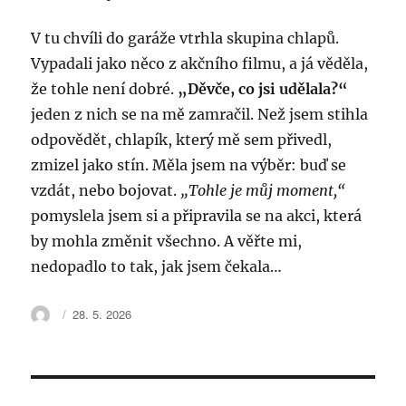
V tu chvíli do garáže vtrhla skupina chlapů.
Vypadali jako něco z akčního filmu, a já věděla,
že tohle není dobré.
„Děvče, co jsi udělala?“
jeden z nich se na mě zamračil. Než jsem stihla
odpovědět, chlapík, který mě sem přivedl,
zmizel jako stín. Měla jsem na výběr: buď se
vzdát, nebo bojovat.
„Tohle je můj moment,“
pomyslela jsem si a připravila se na akci, která
by mohla změnit všechno. A věřte mi,
nedopadlo to tak, jak jsem čekala…
Autor:
Publikováno:
28. 5. 2026