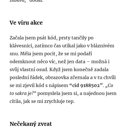
zábavu,“
dodal.
Ve víru akce
Začala jsem psát kód, prsty tančily po
klávesnici, zatímco čas utíkal jako v bláznivém
snu. Měla jsem pocit, že se mi podaří
odemknout něco víc, než jen data – možná i
svůj vlastní osud. Když jsem konečně zadala
poslední řádek, obrazovka zčernala a v tu chvíli
se mi zjevil kód s nápisem
“cid 9188502”
.
„Co
to sakra je?“
pomyslela jsem si, a najednou jsem
cítila, jak se mi zrychluje tep.
Nečekaný zvrat