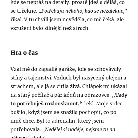
kde se neptáš na detaily, prostě jdeš a děláš, co
se ti řekne.
„Potřebuju někoho, kdo se nezalekne,“
říkal. V tu chvíli jsem nevěděla, co mě čeká, ale
vzrušení bylo silnější než strach.
Hra o čas
Vzal mě do zapadlé garáže, kde se schovávaly
stíny a tajemství. Vzduch byl nasycený olejem a
strachem, ale já se cítila živá. Chlápek mi ukázal
na starý počítač a pár kódů na obrazovce.
„Tady
to potřebuješ rozlousknout,“
řekl. Moje srdce
bušilo, když jsem se snažila pochopit, co po
mně chce. Byl to adrenalin, který jsem
potřebovala.
„Nedělej si naděje, nejsme tu na