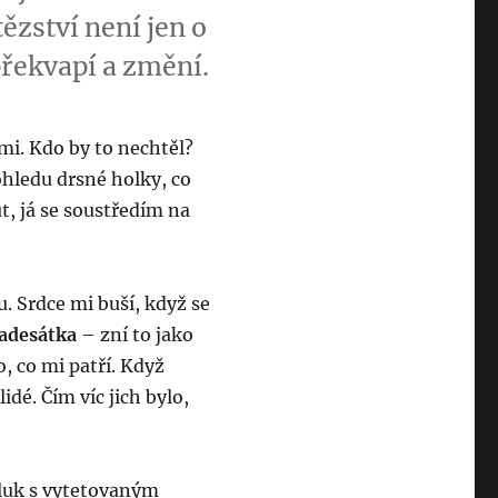
ězství není jen o
 překvapí a změní.
i. Kdo by to nechtěl?
ohledu drsné holky, co
t, já se soustředím na
u. Srdce mi buší, když se
adesátka
– zní to jako
o, co mi patří. Když
idé. Čím víc jich bylo,
 kluk s vytetovaným