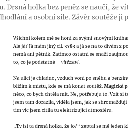
. Drsná holka bez peněz se naučí, že vít
odhodlání a osobní síle. Závěr soutěže ji
Všichni kolem mě se honí za svými snovými kniham
Ale já? Já mám jiný cíl.
3783
a já se na to dívám z p
nemá ani pětník. Zatímco ostatní se snaží zaujmou
to, co je podstatné –
vítězství
.
Na ulici je chladno, vzduch voní po sněhu a benzín
blížím k místu, kde se má konat soutěž.
Magická p
něco, co bych chtěla mít. Ne, potřebuju to. Vzít si t
jsem tam dorazila, viděla jsem, jak se shromažďují l
tím víc jsem cítila tu elektrizující atmosféru.
„Ty jsi ta drsná holka, že jo?“ zeptal se mě jeden