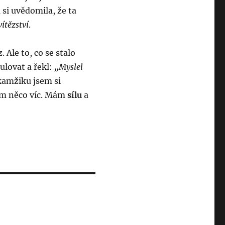
 si uvědomila, že ta
vítězství
.
 Ale to, co se stalo
ulovat a řekl:
„Myslel
kamžiku jsem si
ám něco víc. Mám
sílu
a