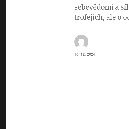
sebevědomí a sílu
trofejích, ale o 
Autor:
Publikováno:
10. 12. 2024