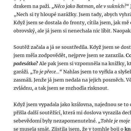
drakem na paži.
„Něco jako Batman, ale v sukních?“
„Nech si ty hloupé narážky. Jsem tady, abych vyhrá
Když jsem se dostala do fronty, cítila jsem, jak mě o
obrovský, ale já jsem si nenechala nic líbit. Naopa
Soutěž začala a já se soustředila. Když jsem se dos
jsem měla zodpovědět, nejprve jsem se zarazila.
Co
padesátka
?
Ale pak jsem si vzpomněla na knížky, 
garáži.
„To je přece…“
Nahlas jsem to vyřkla a slyšel
zasmáli. Jenže já jsem nedala na jejich posměch. V
zvládnu, a tak jsem se rozhodla risknout.
Když jsem vypadala jako královna, najednou se to 
přišla další soutěžící, která mi doslova vyrazila dec
sebevědomí byly nezapomenutelné.
„Tohle je moje
se musela smát. Zjistila jsem, že v tomhle boji o
kn