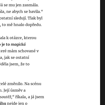
Já se mu jen zasmála.
la, ne abych se bavila.“
statní sledují. Tlak byl
k, to mě hnalo dopředu.
tala k otázce, kterou
 je to
magická
které mám schované v
a, jak se ostatní
ěděla jsem, že to
celé změnilo. Na scénu
h. Její úsměv a
 soutěž,“
říkala, a já jsem
ihu
nejde jen o