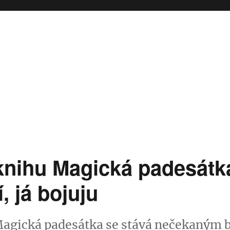
knihu Magická padesátk
í, já bojuju
Magická padesátka se stává nečekaným 