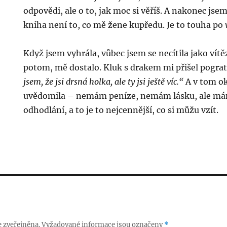
odpovědi, ale o to, jak moc si věříš. A nakonec jsem
kniha není to, co mě žene kupředu. Je to touha po
Když jsem vyhrála, vůbec jsem se necítila jako vítěz.
potom, mě dostalo. Kluk s drakem mi přišel pograt
jsem, že jsi drsná holka, ale ty jsi ještě víc.“
A v tom o
uvědomila – nemám peníze, nemám lásku, ale m
odhodlání, a to je to nejcennější, co si můžu vzít.
 zveřejněna.
Vyžadované informace jsou označeny
*