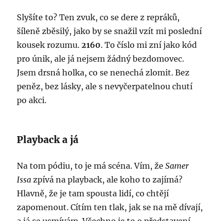
Slyšíte to? Ten zvuk, co se dere z repráků,
šíleně zběsilý, jako by se snažil vzít mi poslední
kousek rozumu.
2160
. To číslo mi zní jako kód
pro únik, ale já nejsem žádný bezdomovec.
Jsem drsná holka, co se nenechá zlomit. Bez
peněz, bez lásky, ale s nevyčerpatelnou chutí
po akci.
Playback a já
Na tom pódiu, to je má scéna. Vím, že
Samer
Issa
zpívá na playback, ale koho to zajímá?
Hlavně, že je tam spousta lidí, co chtějí
zapomenout. Cítím ten tlak, jak se na mě dívají,