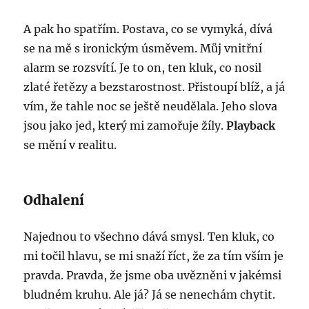
A pak ho spatřím. Postava, co se vymyká, dívá
se na mě s ironickým úsměvem. Můj vnitřní
alarm se rozsvítí. Je to on, ten kluk, co nosil
zlaté řetězy a bezstarostnost. Přistoupí blíž, a já
vím, že tahle noc se ještě neudělala. Jeho slova
jsou jako jed, který mi zamořuje žíly.
Playback
se mění v realitu.
Odhalení
Najednou to všechno dává smysl. Ten kluk, co
mi točil hlavu, se mi snaží říct, že za tím vším je
pravda. Pravda, že jsme oba uvězněni v jakémsi
bludném kruhu. Ale já? Já se nenechám chytit.