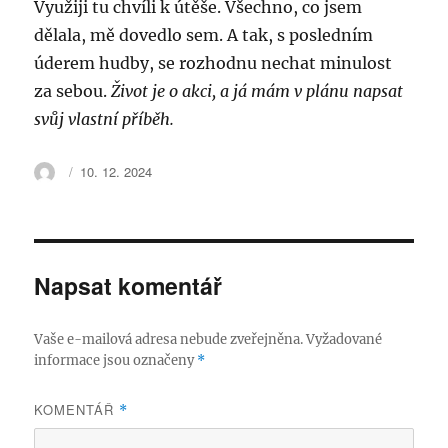
Využiji tu chvíli k útěše. Všechno, co jsem
dělala, mě dovedlo sem. A tak, s posledním
úderem hudby, se rozhodnu nechat minulost
za sebou.
Život je o akci, a já mám v plánu napsat
svůj vlastní příběh.
Autor:
Publikováno:
10. 12. 2024
Napsat komentář
Vaše e-mailová adresa nebude zveřejněna.
Vyžadované
informace jsou označeny
*
KOMENTÁŘ
*