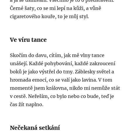
a já se usmívám. Všechno je to o představení.
Černé šaty, co se mi lepí na kůži, a vůně
cigaretového kouře, to je můj styl.
Ve víru tance
Skočím do davu, cítím, jak mě vlny tance
unášejí. Každé pohybování, každé zakroucení
boků je jako výstřel do tmy. Záblesky světel a
hromada emocí, co se valí jako lavina. V tom
momentě jsem královna, nikdo mi nemůže stát
v cestě. Neřeším, co bylo nebo co bude, teď je
čas žít naplno.
Nečekaná setkání