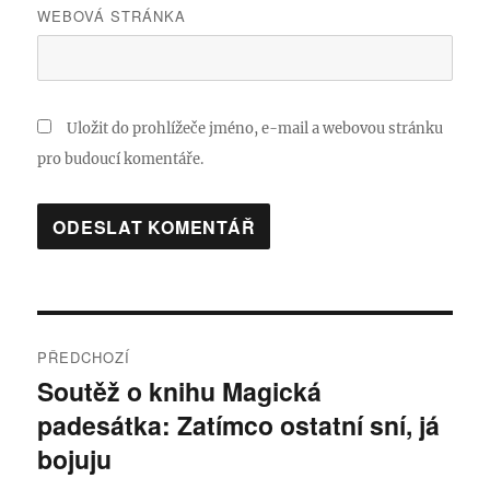
WEBOVÁ STRÁNKA
Uložit do prohlížeče jméno, e-mail a webovou stránku
pro budoucí komentáře.
Navigace
PŘEDCHOZÍ
pro
Soutěž o knihu Magická
Předchozí
padesátka: Zatímco ostatní sní, já
příspěvek:
příspěvek
bojuju