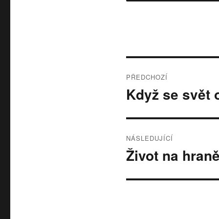
Navigace
PŘEDCHOZÍ
pro
Když se svět o
Předchozí
příspěvek:
příspěvek
NÁSLEDUJÍCÍ
Život na hran
Následující
příspěvek: