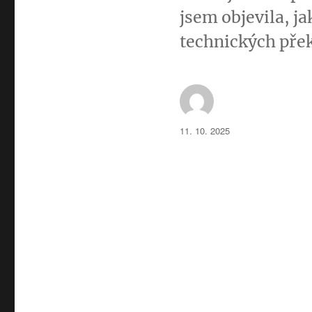
jsem objevila, j
technických přek
Autor:
Publikováno:
11. 10. 2025