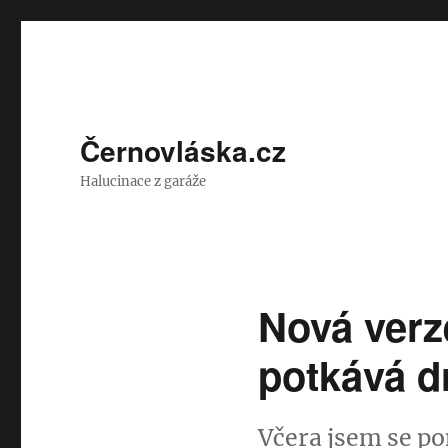
Černovláska.cz
Halucinace z garáže
Nová verz
potkává d
Včera jsem se po