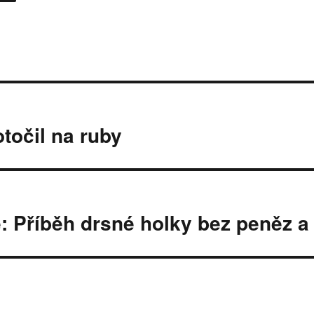
točil na ruby
ě: Příběh drsné holky bez peněz a