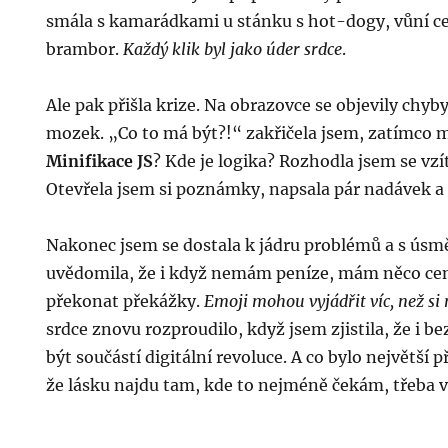
smála s kamarádkami u stánku s hot-dogy, vůní c
brambor.
Každý klik byl jako úder srdce
.
Ale pak přišla krize. Na obrazovce se objevily chyby
mozek. „Co to má být?!“ zakřičela jsem, zatímco m
Minifikace JS
? Kde je logika? Rozhodla jsem se vzí
Otevřela jsem si poznámky, napsala pár nadávek a 
Nakonec jsem se dostala k jádru problémů a s úsmě
uvědomila, že i když nemám peníze, mám něco ce
překonat překážky.
Emoji mohou vyjádřit víc, než si
srdce znovu rozproudilo, když jsem zjistila, že i 
být součástí digitální revoluce. A co bylo největší p
že lásku najdu tam, kde to nejméně čekám, třeba v