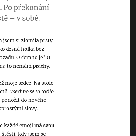
e. Po překonání
tě – v sobě.
 jsem si zlomila prsty
ako drsná holka bez
ozadu. O čem to je? O
yž na to nemám prachy.
ež moje srdce. Na stole
účtů.
Všechno se to točilo
m ponořit do nového
sprostými slovy.
 že každé emoji má svou
štěstí, kdy jsem se