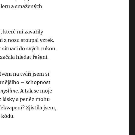
eleru a smažených
, které mi zavařily
i z nosu stoupal vztek.
t situaci do svých rukou.
začala hledat řešení.
vem na tváři jsem si
nnějšího – schopnost
 myslíme
. A tak se moje
bez lásky a peněz mohu
řekvapení? Zjistila jsem,
 kódu.