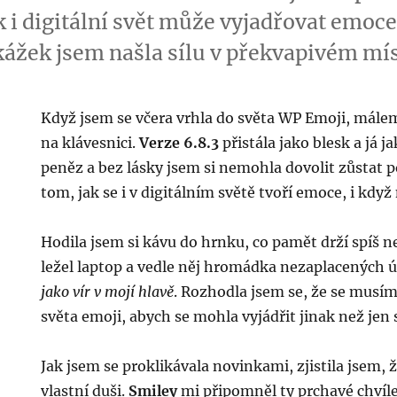
ak i digitální svět může vyjadřovat emoc
ážek jsem našla sílu v překvapivém mís
Když jsem se včera vrhla do světa WP Emoji, málem
na klávesnici.
Verze 6.8.3
přistála jako blesk a já j
peněz a bez lásky jsem si nemohla dovolit zůstat p
tom, jak se i v digitálním světě tvoří emoce, i kd
Hodila jsem si kávu do hrnku, co pamět drží spíš n
ležel laptop a vedle něj hromádka nezaplacených 
jako vír v mojí hlavě
. Rozhodla jsem se, že se musí
světa emoji, abych se mohla vyjádřit jinak než jen 
Jak jsem se proklikávala novinkami, zjistila jsem,
vlastní duši.
Smiley
mi připomněl ty prchavé chvíle 