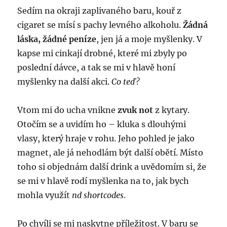
Sedím na okraji zaplivaného baru, kouř z
cigaret se mísí s pachy levného alkoholu.
Žádná
láska, žádné peníze
, jen já a moje myšlenky. V
kapse mi cinkají drobné, které mi zbyly po
poslední dávce, a tak se mi v hlavě honí
myšlenky na další akci.
Co teď?
Vtom mi do ucha vnikne
zvuk not
z kytary.
Otočím se a uvidím ho – kluka s dlouhými
vlasy, který hraje v rohu. Jeho pohled je jako
magnet, ale já nehodlám být další obětí. Místo
toho si objednám další drink a uvědomím si, že
se mi v hlavě rodí myšlenka na to, jak bych
mohla využít
nd shortcodes
.
Po chvíli se mi naskytne příležitost. V baru se