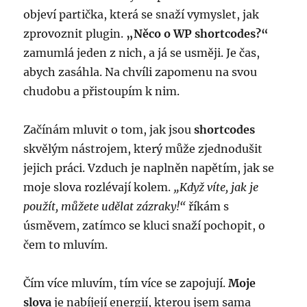
objeví partička, která se snaží vymyslet, jak
zprovoznit plugin.
„Něco o WP shortcodes?“
zamumlá jeden z nich, a já se usměji. Je čas,
abych zasáhla. Na chvíli zapomenu na svou
chudobu a přistoupím k nim.
Začínám mluvit o tom, jak jsou
shortcodes
skvělým nástrojem, který může zjednodušit
jejich práci. Vzduch je naplněn napětím, jak se
moje slova rozlévají kolem.
„Když víte, jak je
použít, můžete udělat zázraky!“
říkám s
úsměvem, zatímco se kluci snaží pochopit, o
čem to mluvím.
Čím více mluvím, tím více se zapojují.
Moje
slova
je nabíjejí energií, kterou jsem sama