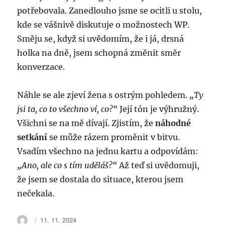
potřebovala. Zanedlouho jsme se ocitli u stolu,
kde se vášnivě diskutuje o možnostech WP.
Směju se, když si uvědomím, že i já, drsná
holka na dně, jsem schopná změnit směr
konverzace.
Náhle se ale zjeví žena s ostrým pohledem.
„Ty
jsi ta, co to všechno ví, co?“
Její tón je výhružný.
Všichni se na mě dívají. Zjistím, že
náhodné
setkání
se může rázem proměnit v bitvu.
Vsadím všechno na jednu kartu a odpovídám:
„Ano, ale co s tím uděláš?“
Až teď si uvědomuji,
že jsem se dostala do situace, kterou jsem
nečekala.
Autor:
Publikováno:
11. 11. 2024