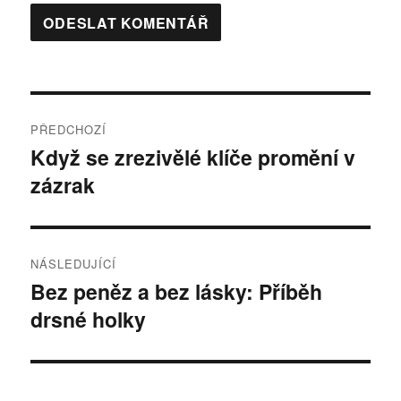
Navigace
PŘEDCHOZÍ
pro
Když se zrezivělé klíče promění v
Předchozí
zázrak
příspěvek:
příspěvek
NÁSLEDUJÍCÍ
Bez peněz a bez lásky: Příběh
Následující
drsné holky
příspěvek: