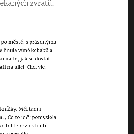
čekaných zvratů.
la po městě, s prázdnýma
e linula vůně kebabů a
u na to, jak se dostat
 na ulici. Chci víc.
 knížky. Měl tam i
m
. „Co to je?“ pomyslela
 že tohle rozhodnutí