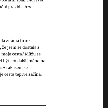
 ostatní spali. Můj svět
ění pravidla hry.
imla známá firma.
, že jsem se dostala z
le moje cesta? Můžu se
i být jen další jméno na
. A tak jsem se
e cesta teprve začíná.