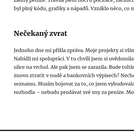
žádný peníze. Trávila jsem noci u počítače, zatímco
byl plný kódu, grafiky a nápadů. Vzniklo něco, co m
Nečekaný zvrat
Jednoho dne mi přišla zpráva. Moje projekty si vš
Nabídli mi spolupráci. V tu chvíli jsem si uvědomila
ulice na vrchol. Ale pak jsem se zarazila. Bude toh
znovu ztratit v nudě a bankovních výpisech? Nechc
seznamu. Musím bojovat za to, co jsem vybudovala
rozhodla – nebudu prodávat své sny za peníze. Moj