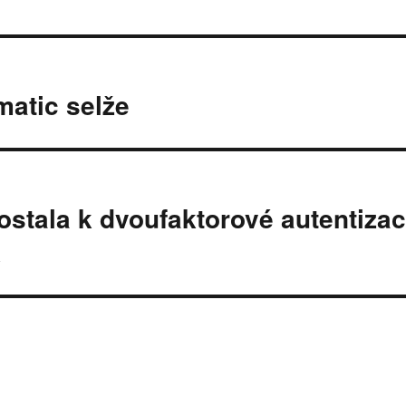
atic selže
stala k dvoufaktorové autentizaci
k