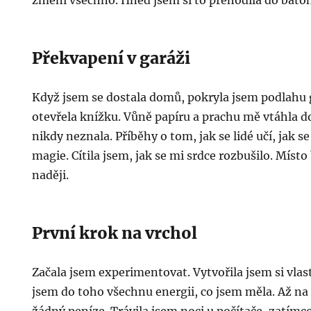
změní všechno. Hned jsem si to přehodila do batoh
Překvapení v garáži
Když jsem se dostala domů, pokryla jsem podlahu 
otevřela knížku. Vůně papíru a prachu mě vtáhla do
nikdy neznala. Příběhy o tom, jak se lidé učí, jak se 
magie. Cítila jsem, jak se mi srdce rozbušilo. Míst
naději.
První krok na vrchol
Začala jsem experimentovat. Vytvořila jsem si vlas
jsem do toho všechnu energii, co jsem měla. Až na