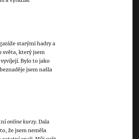
u a vyrazila.
garáže starými hadry a
 světa, který jsem
vyvíjejí. Bylo to jako
o beznaděje jsem našla
tní
online kurzy
. Dala
 to, že jsem neměla