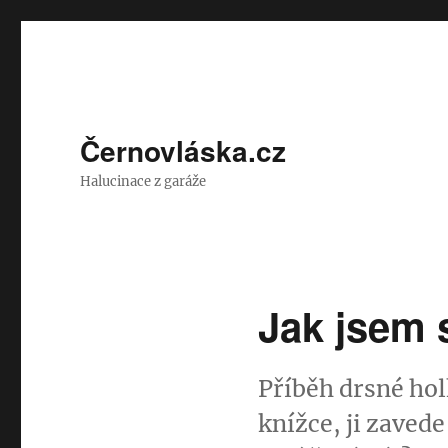
Černovláska.cz
Halucinace z garáže
Jak jsem 
Příběh drsné hol
knížce, ji zaved