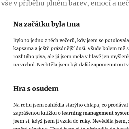
To vše v příběhu plném barev, emocí a ne
Na začátku byla tma
Bylo to jedno z těch večerů, kdy jsem se potulova
kapsama a ještě prázdnější duší. Všude kolem mě s
rozlitýho piva, ale já jsem měla v hlavě jen myšlenk
na vrchol. Nechtěla jsem být další zapomenutou tváří
Hra s osudem
Na rohu jsem zahlédla starýho chlapa, co prodával
zaprášenou knížku o
learning management syste
jsem si, když jsem ji vzala do ruky. Nevěděla jsem,