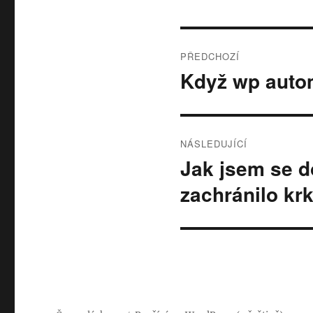
Navigace
PŘEDCHOZÍ
pro
Když wp autom
Předchozí
příspěvek:
příspěvek
NÁSLEDUJÍCÍ
Jak jsem se do
Následující
příspěvek:
zachránilo kr