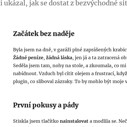
i ukázal, jak se dostat z bezvýchodné s
Začátek bez naděje
Byla jsem na dně, v garáži plné zaprášených krabic
Žádné peníze
,
žádná láska
, jen já a ta zatracená o
Seděla jsem tam, nohy na stole, a zkoumala, co m
nabídnout. Vzduch byl cítit olejem a frustrací, kdy
plugin, co sliboval zázraky. To by mohlo být moje 
První pokusy a pády
Stiskla jsem tlačítko
nainstalovat
a modlila se. Ne