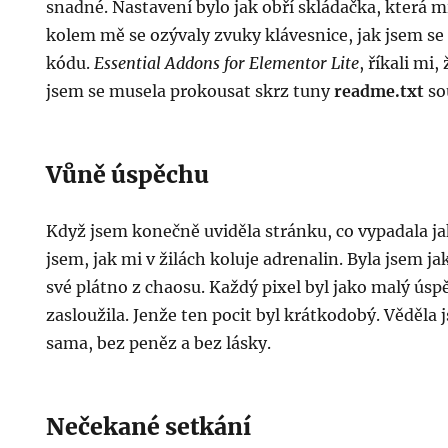
snadné. Nastavení bylo jak obří skládačka, která m
kolem mě se ozývaly zvuky klávesnice, jak jsem s
kódu.
Essential Addons for Elementor Lite
, říkali mi, 
jsem se musela prokousat skrz tuny
readme.txt
so
Vůně úspěchu
Když jsem konečně uviděla stránku, co vypadala jak
jsem, jak mi v žilách koluje adrenalin. Byla jsem ja
své plátno z chaosu. Každý pixel byl jako malý úspě
zasloužila. Jenže ten pocit byl krátkodobý. Věděla 
sama, bez peněz a bez lásky.
Nečekané setkání