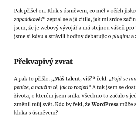
Pak přišel on. Kluk s úsměvem, co měl v očích jiskr
zapadákově?“
zeptal se a já cítila, jak mi srdce začíná
jsem, že je webový vývojář a má stejnou vášeň pro
jsme si kávu a strávili hodiny debatujíc o
pluginu
a 
Překvapivý zvrat
A pak to přišlo.
„Máš talent, víš?“
řekl.
„Pojď se mno
peníze, a naučím tě, jak to rozjet!“
A tak jsem se dost
života, o kterém jsem snila. Všechno to začalo s j
změnil můj svět. Kdo by řekl, že
WordPress
může s
kluka s úsměvem?