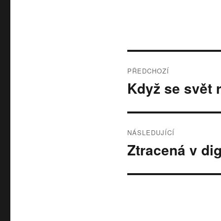
Navigace
PŘEDCHOZÍ
pro
Když se svět 
Předchozí
příspěvek:
příspěvek
NÁSLEDUJÍCÍ
Ztracená v di
Následující
příspěvek: