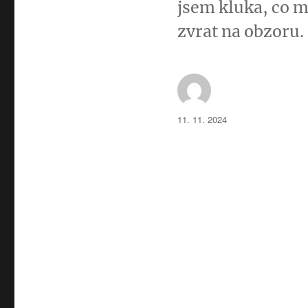
jsem kluka, co m
zvrat na obzoru.
Autor:
Publikováno:
11. 11. 2024