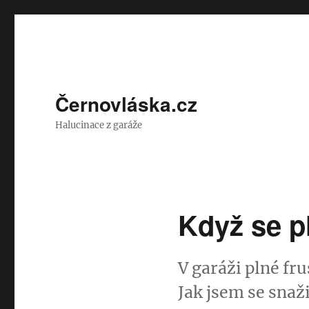
Černovláska.cz
Halucinace z garáže
Když se p
V garáži plné fru
Jak jsem se snaž