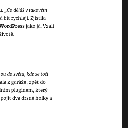
u.
„Co děláš v takovém
 bít rychleji. Zjistila
WordPress
jako já. Vzali
životě.
u do světa, kde se točí
ala z garáže, zpět do
edním pluginem, který
pojit dva drsné holky a