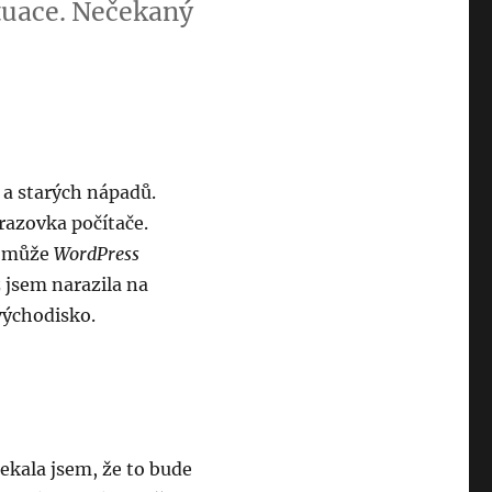
ituace. Nečekaný
 a starých nápadů.
brazovka počítače.
i může
WordPress
ž jsem narazila na
východisko.
čekala jsem, že to bude