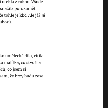
i utekla z rukou. Všude
e snažila porozumět
že tohle je klíč. Ale já? Já
uborů.
o umělecké dílo, cítila
ko malířka, co stvořila
ch, co jsem si
jsem, že brzy budu zase