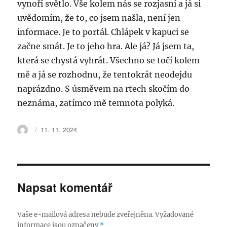
vynoří světlo. Vše kolem nás se rozjasní a já si
uvědomím, že to, co jsem našla, není jen
informace. Je to portál. Chlápek v kapuci se
začne smát. Je to jeho hra. Ale já? Já jsem ta,
která se chystá vyhrát. Všechno se točí kolem
mě a já se rozhodnu, že tentokrát neodejdu
naprázdno. S úsměvem na rtech skočím do
neznáma, zatímco mě temnota polyká.
Autor:
Publikováno:
11. 11. 2024
Napsat komentář
Vaše e-mailová adresa nebude zveřejněna.
Vyžadované
informace jsou označeny
*