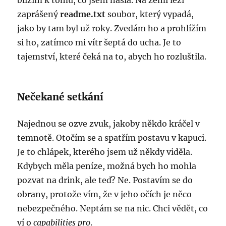
blížím k tomu, co jsem našla. Na zemi leží
zaprášený
readme.txt
soubor, který vypadá,
jako by tam byl už roky. Zvedám ho a prohlížím
si ho, zatímco mi vítr šeptá do ucha. Je to
tajemství, které čeká na to, abych ho rozluštila.
Nečekané setkání
Najednou se ozve zvuk, jakoby někdo kráčel v
temnotě. Otočím se a spatřím postavu v kapuci.
Je to chlápek, kterého jsem už někdy viděla.
Kdybych měla peníze, možná bych ho mohla
pozvat na drink, ale teď? Ne. Postavím se do
obrany, protože vím, že v jeho očích je něco
nebezpečného. Neptám se na nic. Chci vědět, co
ví o
capabilities pro
.