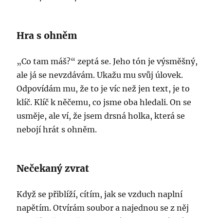
Hra s ohněm
„Co tam máš?“ zeptá se. Jeho tón je výsměšný,
ale já se nevzdávám. Ukažu mu svůj úlovek.
Odpovídám mu, že to je víc než jen text, je to
klíč. Klíč k něčemu, co jsme oba hledali. On se
usměje, ale ví, že jsem drsná holka, která se
nebojí hrát s ohněm.
Nečekaný zvrat
Když se přiblíží, cítím, jak se vzduch naplní
napětím. Otvírám soubor a najednou se z něj