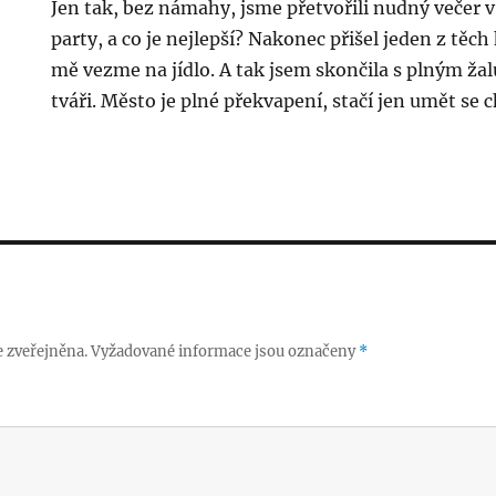
Jen tak, bez námahy, jsme přetvořili nudný veče
party, a co je nejlepší? Nakonec přišel jeden z těch
mě vezme na jídlo. A tak jsem skončila s plným 
tváři. Město je plné překvapení, stačí jen umět se ch
 zveřejněna.
Vyžadované informace jsou označeny
*