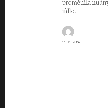
proměnila nudný 
jídlo.
Autor:
Publikováno:
11. 11. 2024