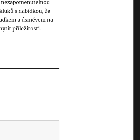
r v nezapomenutelnou
 kluků s nabídkou, že
žaludkem a úsměvem na
ytit příležitosti.