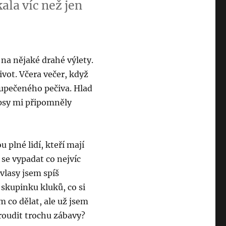
la víc než jen
 na nějaké drahé výlety.
ivot. Včera večer, když
ě upečeného pečiva. Hlad
apsy mi připomněly
u plné lidí, kteří mají
m se vypadat co nejvíc
vlasy jsem spíš
skupinku kluků, co si
m co dělat, ale už jsem
proudit trochu zábavy?