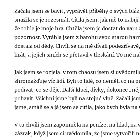
Začala jsem se bavit, vyprávět příběhy o svých bláz
snažila se je rozesmát. Cítila jsem, jak mě to nabíjí.
že tohle je moje hra. Chtěla jsem je dostat do varu 
pozornost. Vytáhla jsem z batohu svou starou har
dostala od dědy. Chvíli se na mě dívali podezřívavě
hrát, a jejich smích se přetavil v tleskání. To mě n
Jak jsem se rozjela, v tom chaosu jsem si uvědomil
shromažďuje víc lidí. Byli to lidé, co neměli co na pr
podívat, co se děje. Další kluci, dívky, dokonce i něja
pobavit. Všichni jsme byli na stejné vlně. Začali js
jsme, smáli se a já jsem se cítila, jako bych byla na
V tu chvíli jsem zapomněla na peníze, na hlad, na 
zázrak, když jsem si uvědomila, že jsme vytvořili n