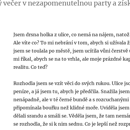
večer v nezapomenutelnou party a získa
Jsem drsna holka z ulice, co nemá na nájem, natož
Ale víte co? To mi nebrání v tom, abych si užívala ž
jsem se toulala po městě, jsem ucítila vůni čerstv
mi říkal, abych se na to vrhla, ale moje prázdné k
realitu. Co teď?
Rozhodla jsem se vzít věci do svých rukou. Ulice jso
peníze, a já jsem tu, abych je předčila. Snažila jse
nenápadně, ale v té černé bundě a s rozcuchanými 
připomínala bouřku než klidné moře. Uviděla jsem 
dělali srandu a smáli se. Věděla jsem, že tam nemá
se rozhodla, že si k nim sednu. Co je lepší než roz