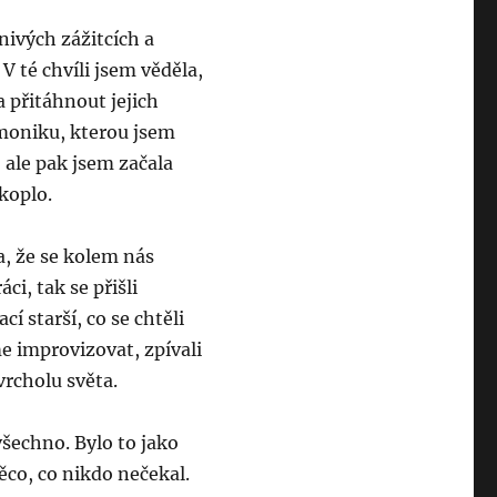
nivých zážitcích a
 V té chvíli jsem věděla,
a přitáhnout jejich
moniku, kterou jsem
, ale pak jsem začala
akoplo.
a, že se kolem nás
áci, tak se přišli
cí starší, co se chtěli
me improvizovat, zpívali
 vrcholu světa.
všechno. Bylo to jako
ěco, co nikdo nečekal.