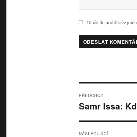
Uložit do prohlížeče jmé
Navigace
PŘEDCHOZÍ
pro
Samr Issa: Kd
Předchozí
příspěvek:
příspěvek
NÁSLEDUJÍCÍ