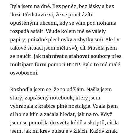
Byla jsem na dně. Bez peněz, bez lásky a bez
iluzí. Představte si, že se procházíte
opuštěnými ulicemi, kdy se vám pod nohama
rozpadá asfalt. Všude kolem mě se válely
papíry, prázdné plechovky a zbytky snů. Ale i v
takové situaci jsem měla svůj cíl. Musela jsem
se naučit, jak
nahrávat a stahovat soubory
přes
multipart form
pomocí HTTP. Bylo to mé malé
osvobození.
Rozhodla jsem se, že to udělám. Našla jsem
starý, zaprášený notebook, který jsem
vyhrabala z krabice plné nostalgie. Vzala jsem
si ho na klín a začala hledat, jak na to. Když
jsem se ponořila do světa kódů a skriptů, cítila
jsem, jak mi krev pulsuje v žilách. Každý znak,