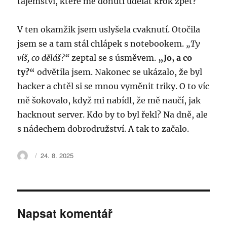
tajemství, které mě donutí udělat krok zpět?
V ten okamžik jsem uslyšela cvaknutí. Otočila
jsem se a tam stál chlápek s notebookem.
„Ty
víš, co děláš?“
zeptal se s úsměvem.
„Jo, a co
ty?“
odvětila jsem. Nakonec se ukázalo, že byl
hacker a chtěl si se mnou vyměnit triky. O to víc
mě šokovalo, když mi nabídl, že mě naučí, jak
hacknout server. Kdo by to byl řekl? Na dně, ale
s nádechem dobrodružství. A tak to začalo.
Autor:
Publikováno:
24. 8. 2025
Napsat komentář