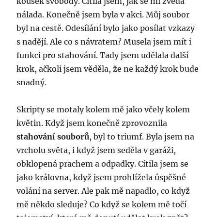
kousek svobody. Cítila jsem, jak se mi zvedá
nálada. Konečně jsem byla v akci. Můj soubor
byl na cestě. Odesílání bylo jako posílat vzkazy
s nadějí. Ale co s návratem? Musela jsem mít i
funkci pro stahování. Tady jsem udělala další
krok, ačkoli jsem věděla, že ne každý krok bude
snadný.
Skripty se motaly kolem mě jako včely kolem
květin. Když jsem konečně zprovoznila
stahování souborů
, byl to triumf. Byla jsem na
vrcholu světa, i když jsem seděla v garáži,
obklopená prachem a odpadky. Cítila jsem se
jako královna, když jsem prohlížela úspěšné
volání na server. Ale pak mě napadlo, co když
mě někdo sleduje? Co když se kolem mě točí