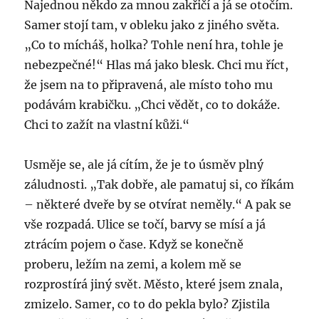
Najednou někdo za mnou zakřičí a já se otočím.
Samer stojí tam, v obleku jako z jiného světa.
„Co to mícháš, holka? Tohle není hra, tohle je
nebezpečné!“ Hlas má jako blesk. Chci mu říct,
že jsem na to připravená, ale místo toho mu
podávám krabičku. „Chci vědět, co to dokáže.
Chci to zažít na vlastní kůži.“
Usměje se, ale já cítím, že je to úsměv plný
záludnosti. „Tak dobře, ale pamatuj si, co říkám
– některé dveře by se otvírat neměly.“ A pak se
vše rozpadá. Ulice se točí, barvy se mísí a já
ztrácím pojem o čase. Když se konečně
proberu, ležím na zemi, a kolem mě se
rozprostírá jiný svět. Město, které jsem znala,
zmizelo. Samer, co to do pekla bylo? Zjistila