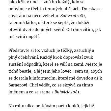
jako křik v noci – zná ho každý, kdo se
pohybuje v těchto temných uličkách. Dneska se
chystám na něco velkého.
Buhvicid2081
,
tajemná látka, o které se šeptá, že dokáže
otevřít dveře do jiných světů. Od rána cítím, jak
mě svírá napětí.
Představte si to: vzduch je těžký, zatuchlý a
plný očekávání. Každý krok doprovází zvuk
šustění odpadků, které se válí na zemi. Město je
tichá bestie, a já jsem jeho lovec. Jsem tu, abych
se dostala k informacím, které mě dovedou až k
Samerovi
. Chci vědět, co se skrývá za tímto
jménem a co se stane s
Buhvicid2081
.
Na rohu ulice potkávám partu kluků, jejichž