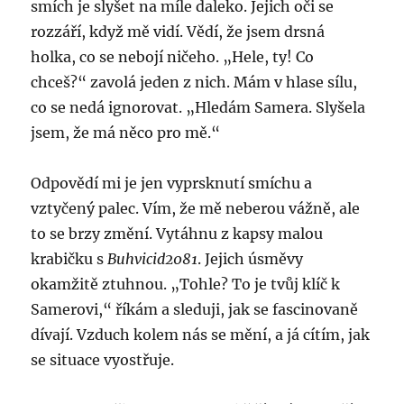
smích je slyšet na míle daleko. Jejich oči se
rozzáří, když mě vidí. Vědí, že jsem drsná
holka, co se nebojí ničeho. „Hele, ty! Co
chceš?“ zavolá jeden z nich. Mám v hlase sílu,
co se nedá ignorovat. „Hledám Samera. Slyšela
jsem, že má něco pro mě.“
Odpovědí mi je jen vyprsknutí smíchu a
vztyčený palec. Vím, že mě neberou vážně, ale
to se brzy změní. Vytáhnu z kapsy malou
krabičku s
Buhvicid2081
. Jejich úsměvy
okamžitě ztuhnou. „Tohle? To je tvůj klíč k
Samerovi,“ říkám a sleduji, jak se fascinovaně
dívají. Vzduch kolem nás se mění, a já cítím, jak
se situace vyostřuje.