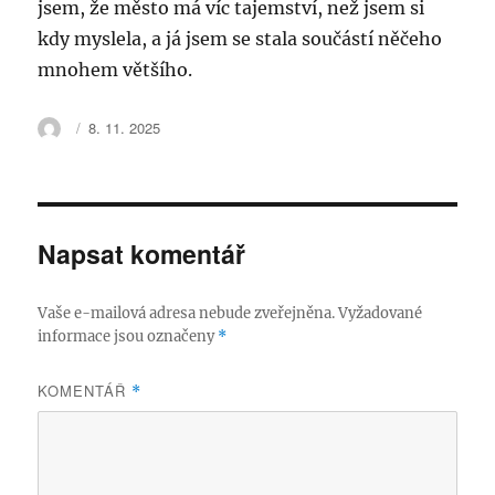
jsem, že město má víc tajemství, než jsem si
kdy myslela, a já jsem se stala součástí něčeho
mnohem většího.
Autor:
Publikováno:
8. 11. 2025
Napsat komentář
Vaše e-mailová adresa nebude zveřejněna.
Vyžadované
informace jsou označeny
*
KOMENTÁŘ
*