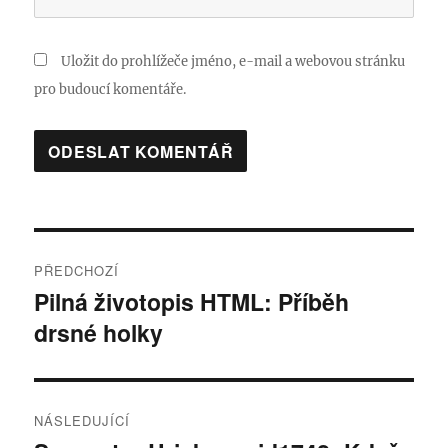
Uložit do prohlížeče jméno, e-mail a webovou stránku
pro budoucí komentáře.
Navigace
PŘEDCHOZÍ
pro
Pilná životopis HTML: Příběh
Předchozí
drsné holky
příspěvek:
příspěvek
NÁSLEDUJÍCÍ