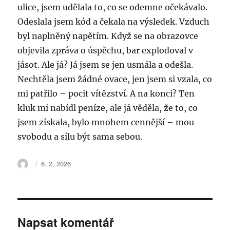
ulice, jsem udělala to, co se odemne očekávalo.
Odeslala jsem kód a čekala na výsledek. Vzduch
byl naplněný napětím. Když se na obrazovce
objevila zpráva o úspěchu, bar explodoval v
jásot. Ale já? Já jsem se jen usmála a odešla.
Nechtěla jsem žádné ovace, jen jsem si vzala, co
mi patřilo – pocit vítězství. A na konci? Ten
kluk mi nabídl peníze, ale já věděla, že to, co
jsem získala, bylo mnohem cennější – mou
svobodu a sílu být sama sebou.
Autor:
Publikováno:
6. 2. 2026
Napsat komentář