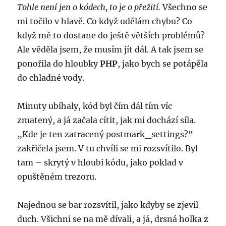
Tohle není jen o kódech, to je o přežití.
Všechno se
mi točilo v hlavě. Co když udělám chybu? Co
když mě to dostane do ještě větších problémů?
Ale věděla jsem, že musím jít dál. A tak jsem se
ponořila do hloubky
PHP
, jako bych se potápěla
do chladné vody.
Minuty ubíhaly, kód byl čím dál tím víc
zmatený, a já začala cítit, jak mi dochází síla.
„Kde je ten zatracený postmark_settings?“
zakřičela jsem. V tu chvíli se mi rozsvítilo. Byl
tam – skrytý v hloubi kódu, jako poklad v
opuštěném trezoru.
Najednou se bar rozsvítil, jako kdyby se zjevil
duch. Všichni se na mě dívali, a já, drsná holka z