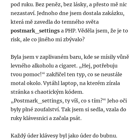
pod ruku. Bez peněz, bez lásky, a přesto mě nic
nezastaví. Jednoho dne jsem dostala zakázku,
která mě zavedla do temného světa
postmark_settings
a PHP. Věděla jsem, že je to
risk, ale co jiného mi zbývalo?
Byla jsem v zaplivaném baru, kde se mísily vůně
levného alkoholu a cigaret. „Hej, potřebuju
tvou pomoc!“ zakřičel ten typ, co se neustále
motal okolo. Vytáhl laptop, na kterém zírala
stránka s chaotickým kódem.
„Postmark_settings, ty víš, co s tím?“ Jeho oči
byly plné zoufalství. Tak jsem si sedla, vzala do
ruky klávesnici a začala psát.
Každý úder klávesy byl jako úder do bubnu.