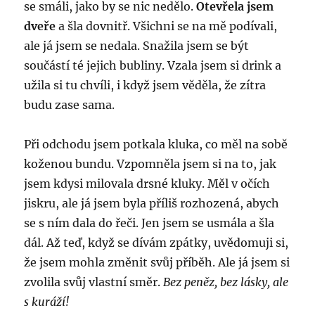
se smáli, jako by se nic nedělo.
Otevřela jsem
dveře
a šla dovnitř. Všichni se na mě podívali,
ale já jsem se nedala. Snažila jsem se být
součástí té jejich bubliny. Vzala jsem si drink a
užila si tu chvíli, i když jsem věděla, že zítra
budu zase sama.
Při odchodu jsem potkala kluka, co měl na sobě
koženou bundu. Vzpomněla jsem si na to, jak
jsem kdysi milovala drsné kluky. Měl v očích
jiskru, ale já jsem byla příliš rozhozená, abych
se s ním dala do řeči. Jen jsem se usmála a šla
dál. Až teď, když se dívám zpátky, uvědomuji si,
že jsem mohla změnit svůj příběh. Ale já jsem si
zvolila svůj vlastní směr.
Bez peněz, bez lásky, ale
s kuráží!