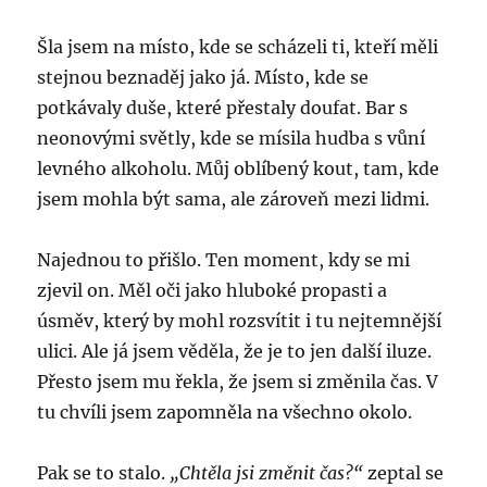
Šla jsem na místo, kde se scházeli ti, kteří měli
stejnou beznaděj jako já. Místo, kde se
potkávaly duše, které přestaly doufat. Bar s
neonovými světly, kde se mísila hudba s vůní
levného alkoholu. Můj oblíbený kout, tam, kde
jsem mohla být sama, ale zároveň mezi lidmi.
Najednou to přišlo. Ten moment, kdy se mi
zjevil on. Měl oči jako hluboké propasti a
úsměv, který by mohl rozsvítit i tu nejtemnější
ulici. Ale já jsem věděla, že je to jen další iluze.
Přesto jsem mu řekla, že jsem si změnila čas. V
tu chvíli jsem zapomněla na všechno okolo.
Pak se to stalo.
„Chtěla jsi změnit čas?“
zeptal se