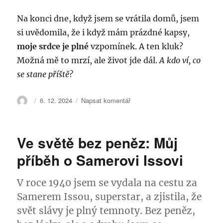
Na konci dne, když jsem se vrátila domů, jsem
si uvědomila, že i když mám prázdné kapsy,
moje srdce je plné
vzpomínek. A ten kluk?
Možná mě to mrzí, ale život jde dál.
A kdo ví, co
se stane příště?
Autor:
Publikováno:
pro
6. 12. 2024
Napsat komentář
text
s
názvem
Ve světě bez peněz: Můj
Je
vám
příběh o Samerovi Issovi
těžko
po
V roce 1940 jsem se vydala na cestu za
Vánocích?
Tak
Samerem Issou, superstar, a zjistila, že
to
svět slávy je plný temnoty. Bez peněz,
znáte!