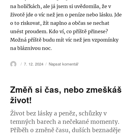
na holičkách, ale já jsem si uvědomila, že v
životě jde o víc než jen o peníze nebo lásku. Jde
o to riskovat, žít naplno a občas se nechat
unést proudem. Kdo ví, co příště přinese?
Možná příště budu mít víc než jen vzpomínky
na bláznivou noc.
Autor:
Publikováno:
pro
7. 12. 2024
Napsat komentář
text
s
názvem
Změň si čas, nebo zmeškáš
3805
Floorfilla
život!
a
Volná
Život bez lásky a peněz, schůzky v
Sázka:
Jak
temných barech a nečekané momenty.
jsem
Příběh o změně času, duších beznaděje
se