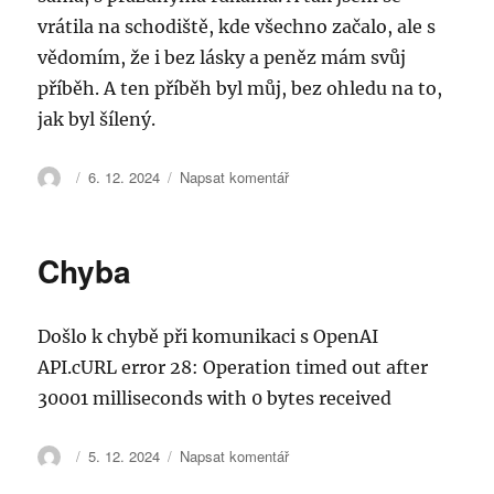
vrátila na schodiště, kde všechno začalo, ale s
vědomím, že i bez lásky a peněz mám svůj
příběh. A ten příběh byl můj, bez ohledu na to,
jak byl šílený.
Autor:
Publikováno:
pro
6. 12. 2024
Napsat komentář
text
s
názvem
Chyba
Ve
světě
bez
Došlo k chybě při komunikaci s OpenAI
peněz:
Můj
API.cURL error 28: Operation timed out after
příběh
30001 milliseconds with 0 bytes received
o
Samerovi
Issovi
Autor:
Publikováno:
pro
5. 12. 2024
Napsat komentář
text