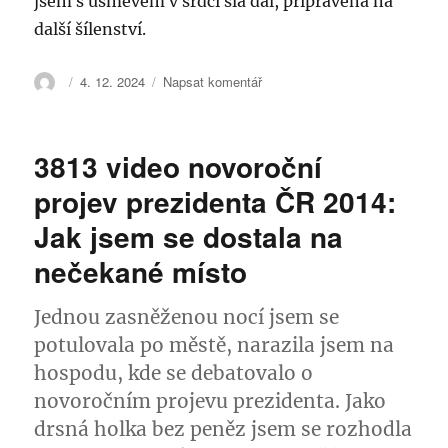
jsem s úsměvem v srdci šla dál, připravená na
další šílenství.
Autor:
Publikováno:
pro
4. 12. 2024
Napsat komentář
text
s
názvem
3813 video novoroční
Recept
na
projev prezidenta ČR 2014:
hezky
Jak jsem se dostala na
rok
2008:
nečekané místo
Příběh
drsné
holky
Jednou zasněženou nocí jsem se
bez
potulovala po městě, narazila jsem na
peněz
hospodu, kde se debatovalo o
a
lásky
novoročním projevu prezidenta. Jako
drsná holka bez peněz jsem se rozhodla