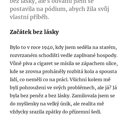
bez lásky, ale s odvahu jsem se
postavila na pódium, abych žila svůj
vlastní příběh.
Začátek bez lásky
Bylo to v roce 1940, kdy jsem seděla na starém,
rozvrzaném schodišti vedle zaplivané hospody.
Vůně piva a cigaret se mísila se zápachem ulice,
kde se zrovna proháněly rozbitá kola a spousta
lidí, co neměli co na práci. Všichni kolem mě
byli pohrouženi ve svých problémech, ale já? Já
byla bez peněz a bez lásky. Zamilovala jsem se
do myšlenky na velký únik, ale realita mě
vždycky srazila zpátky do přízemní šedi.