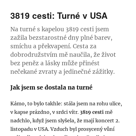
s
názvem
3819 cesti: Turné v USA
Chyba
Na turné s kapelou 3819 cesti jsem
zažila bezstarostné dny plné barev,
smíchu a překvapení. Cesta za
dobrodružstvím mě naučila, že život
bez peněz a lásky může přinést
nečekané zvraty a jedinečné zážitky.
Jak jsem se dostala na turné
Kámo, to bylo takhle: stála jsem na rohu ulice,
v kapse prázdno, v srdci vítr.
3819 cesti
mě
nadchlo, když jsem slyšela, že mají koncert 2.
listopadu v USA. Vzduch byl prosycený vůní