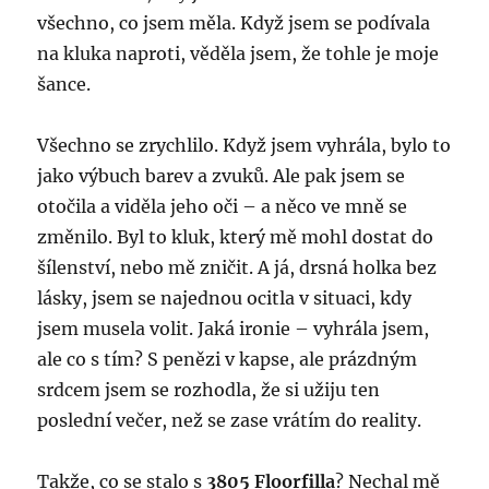
všechno, co jsem měla. Když jsem se podívala
na kluka naproti, věděla jsem, že tohle je moje
šance.
Všechno se zrychlilo. Když jsem vyhrála, bylo to
jako výbuch barev a zvuků. Ale pak jsem se
otočila a viděla jeho oči – a něco ve mně se
změnilo. Byl to kluk, který mě mohl dostat do
šílenství, nebo mě zničit. A já, drsná holka bez
lásky, jsem se najednou ocitla v situaci, kdy
jsem musela volit. Jaká ironie – vyhrála jsem,
ale co s tím? S penězi v kapse, ale prázdným
srdcem jsem se rozhodla, že si užiju ten
poslední večer, než se zase vrátím do reality.
Takže, co se stalo s
3805 Floorfilla
? Nechal mě