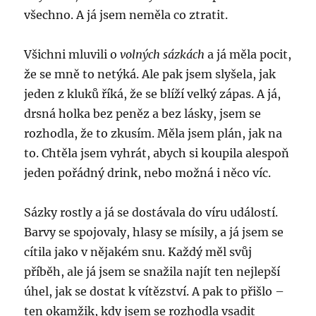
všechno. A já jsem neměla co ztratit.
Všichni mluvili o
volných sázkách
a já měla pocit,
že se mně to netýká. Ale pak jsem slyšela, jak
jeden z kluků říká, že se blíží velký zápas. A já,
drsná holka bez peněz a bez lásky, jsem se
rozhodla, že to zkusím. Měla jsem plán, jak na
to. Chtěla jsem vyhrát, abych si koupila alespoň
jeden pořádný drink, nebo možná i něco víc.
Sázky rostly a já se dostávala do víru událostí.
Barvy se spojovaly, hlasy se mísily, a já jsem se
cítila jako v nějakém snu. Každý měl svůj
příběh, ale já jsem se snažila najít ten nejlepší
úhel, jak se dostat k vítězství. A pak to přišlo –
ten okamžik, kdy jsem se rozhodla vsadit