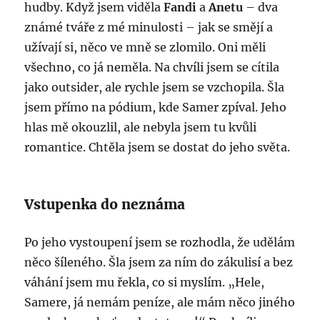
hudby. Když jsem viděla
Fandi
a
Anetu
– dva
známé tváře z mé minulosti – jak se smějí a
užívají si, něco ve mně se zlomilo. Oni měli
všechno, co já neměla. Na chvíli jsem se cítila
jako outsider, ale rychle jsem se vzchopila. Šla
jsem přímo na pódium, kde Samer zpíval. Jeho
hlas mě okouzlil, ale nebyla jsem tu kvůli
romantice. Chtěla jsem se dostat do jeho světa.
Vstupenka do neznáma
Po jeho vystoupení jsem se rozhodla, že udělám
něco šíleného. Šla jsem za ním do zákulisí a bez
váhání jsem mu řekla, co si myslím. „Hele,
Samere, já nemám peníze, ale mám něco jiného