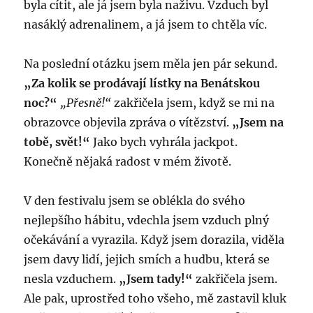
byla cítit, ale já jsem byla naživu. Vzduch byl
nasáklý adrenalinem, a já jsem to chtěla víc.
Na poslední otázku jsem měla jen pár sekund.
„Za kolik se prodávají lístky na Benátskou
noc?“
„Přesně!“
zakřičela jsem, když se mi na
obrazovce objevila zpráva o vítězství.
„Jsem na
tobě, svět!“
Jako bych vyhrála jackpot.
Konečně nějaká radost v mém životě.
V den festivalu jsem se oblékla do svého
nejlepšího hábitu, vdechla jsem vzduch plný
očekávání a vyrazila. Když jsem dorazila, viděla
jsem davy lidí, jejich smích a hudbu, která se
nesla vzduchem.
„Jsem tady!“
zakřičela jsem.
Ale pak, uprostřed toho všeho, mě zastavil kluk