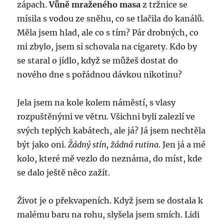
zápach.
Vůně mraženého masa
z tržnice se
mísila s vodou ze sněhu, co se tlačila do kanálů.
Měla jsem hlad, ale co s tím? Pár drobných, co
mi zbylo, jsem si schovala na cigarety. Kdo by
se staral o jídlo, když se můžeš dostat do
nového dne s pořádnou dávkou nikotinu?
Jela jsem na kole kolem náměstí, s vlasy
rozpuštěnými ve větru. Všichni byli zalezlí ve
svých teplých kabátech, ale já? Já jsem nechtěla
být jako oni.
Žádný stín, žádná rutina
. Jen já a mé
kolo, které mě vezlo do neznáma, do míst, kde
se dalo ještě něco zažít.
Život je o překvapeních. Když jsem se dostala k
malému baru na rohu, slyšela jsem smích. Lidi