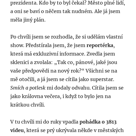
prezidenta. Kdo by to byl čekal? Město plné lidí,
a oni se baví o něčem tak nudném. Ale já jsem
měla jiný plán.
Po chvíli jsem se rozhodla, že si udělám vlastní
show. Předstírala jsem, že jsem
reportérka
,
která má exkluzivní informace. Zvedla jsem
sklenici a zvolala: „Tak co, pánové, jaké jsou
vaše předpovědi na nový rok?“ Všichni se na
mě otočili, a já jsem se cítila jako superstar.
Smích a potlesk
mi dodaly odvahu. Cítila jsem se
jako královna večera, i když to bylo jen na
krátkou chvíli.
V tu chvíli mi do ruky vpadla
pohádka o 3813
videu
, která se prý ukrývala někde v městských