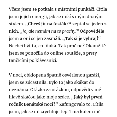
Včera jsem se potkala s místními punkáči. Cítila
jsem jejich energii, jak se mísí s mým drsným
stylem.
„Chceš jít na festák?“
zeptal se jeden z
nich.
„Jo, ale nemám na to prachy!“
Odpověděla
jsem a oni se jen zasmáli.
„Tak si je vyhraj!“
Nechci být ta, co fňuká. Tak proč ne? Okamžitě
jsem se ponořila do online soutěže, s prsty
tančícími po klávesnici.
V noci, obklopena špatně osvětlenou garáží,
jsem se zúčastnila. Bylo to jako skákat do
neznáma. Otázka za otázkou, odpovědi v mé
hlavě skáčou jako moje srdce.
„Jaký byl první
ročník Benátské noci?“
Zafungovalo to. Cítila
jsem, jak se mi zrychluje tep. Tma kolem mě