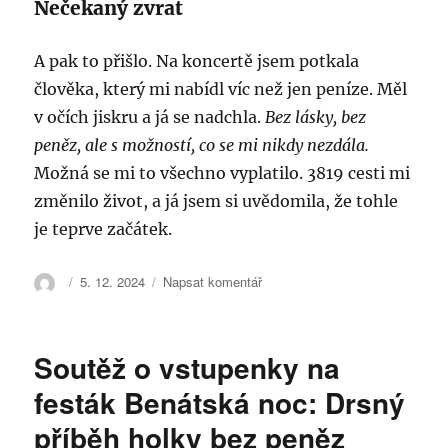
Nečekaný zvrat
A pak to přišlo. Na koncertě jsem potkala
člověka, který mi nabídl víc než jen peníze. Měl
v očích jiskru a já se nadchla.
Bez lásky, bez
peněz, ale s možností, co se mi nikdy nezdála.
Možná se mi to všechno vyplatilo. 3819 cesti mi
změnilo život, a já jsem si uvědomila, že tohle
je teprve začátek.
Autor:
Publikováno:
pro
5. 12. 2024
Napsat komentář
text
s
názvem
Soutěž o vstupenky na
3819
cesti:
festák Benátská noc: Drsný
Turné
příběh holky bez peněz
v