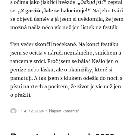
s očima jako jiskřící hvězdy.
„Odkud jsi?“
zeptal
se.
„Z garáže, kde se halucinuje!“
Na jeho tváři
se objevil úsměv a já jsem si uvědomila, že jsem
možná našla něco víc než jen lístek na festák.
Ten večer skončil nečekaně. Na konci festáku
jsem se ocitla v náruči neznámého, smíchem a
tancem v srdci. Proč jsem se bála? Nešlo jen o
peníze nebo lásku, ale o okamžiky, které si
pamatuji. A tak jsem s klukem odešla do noci, s
písní na rtech a pocitem, že život je víc než jen
o přežití.
Autor:
Publikováno:
pro
4. 12. 2024
Napsat komentář
text
s
názvem