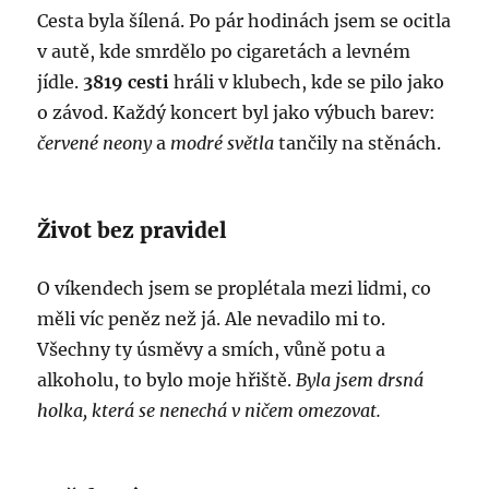
Cesta byla šílená. Po pár hodinách jsem se ocitla
v autě, kde smrdělo po cigaretách a levném
jídle.
3819 cesti
hráli v klubech, kde se pilo jako
o závod. Každý koncert byl jako výbuch barev:
červené neony
a
modré světla
tančily na stěnách.
Život bez pravidel
O víkendech jsem se proplétala mezi lidmi, co
měli víc peněz než já. Ale nevadilo mi to.
Všechny ty úsměvy a smích, vůně potu a
alkoholu, to bylo moje hřiště.
Byla jsem drsná
holka, která se nenechá v ničem omezovat.