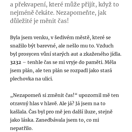
a překvapení, které může přijít, když to
dostala
do
nejméně čekáte. Nezapomeňte, jak
víru
důležité je měnit čas!
událostí
Byla jsem venku, v šedivém městě, které se
snažilo být barevné, ale nešlo mu to. Vzduch
byl prosycen vůní starých aut a zkaženého jídla.
3232
– tenhle čas se mi vryje do paměti. Měla
jsem plán, ale ten plán se rozpadl jako stará
plechovka na ulici.
„Nezapomeň si změnit čas!“ upozornil mě ten
otravný hlas v hlavě. Ale já? Já jsem na to
kašlala. Čas byl pro mě jen další iluze, stejně
jako láska. Zanedbávala jsem to, co mi
nepatřilo.