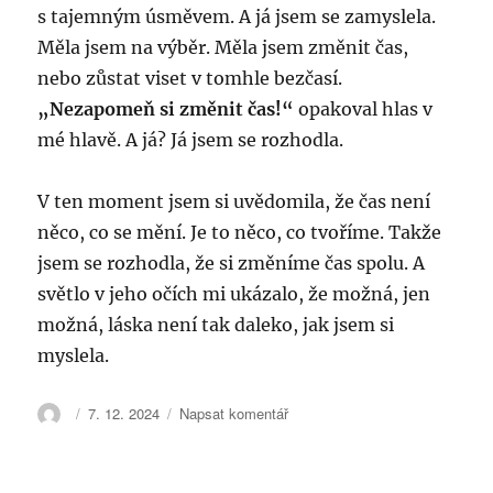
s tajemným úsměvem. A já jsem se zamyslela.
Měla jsem na výběr. Měla jsem změnit čas,
nebo zůstat viset v tomhle bezčasí.
„Nezapomeň si změnit čas!“
opakoval hlas v
mé hlavě. A já? Já jsem se rozhodla.
V ten moment jsem si uvědomila, že čas není
něco, co se mění. Je to něco, co tvoříme. Takže
jsem se rozhodla, že si změníme čas spolu. A
světlo v jeho očích mi ukázalo, že možná, jen
možná, láska není tak daleko, jak jsem si
myslela.
Autor:
Publikováno:
pro
7. 12. 2024
Napsat komentář
text
s
názvem