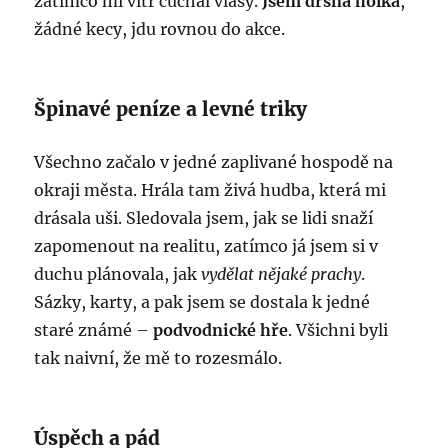
zatímco mi vítr cuchal vlasy.
Jsem drsná holka
,
žádné kecy, jdu rovnou do akce.
Špinavé peníze a levné triky
Všechno začalo v jedné zaplivané hospodě na
okraji města. Hrála tam živá hudba, která mi
drásala uši. Sledovala jsem, jak se lidi snaží
zapomenout na realitu, zatímco já jsem si v
duchu plánovala, jak
vydělat nějaké prachy
.
Sázky, karty, a pak jsem se dostala k jedné
staré známé –
podvodnické hře
. Všichni byli
tak naivní, že mě to rozesmálo.
Úspěch a pád