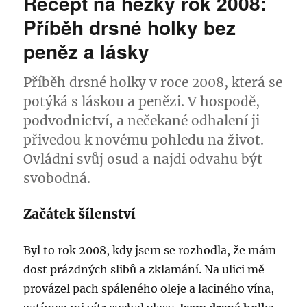
Recept na hezky rok 2008:
Soutěž
o
Příběh drsné holky bez
vstupenky
peněz a lásky
na
festák
Benátská
Příběh drsné holky v roce 2008, která se
noc:
potýká s láskou a penězi. V hospodě,
Drsný
příběh
podvodnictví, a nečekané odhalení ji
holky
přivedou k novému pohledu na život.
bez
Ovládni svůj osud a najdi odvahu být
peněz
svobodná.
Začátek šílenství
Byl to rok 2008, kdy jsem se rozhodla, že mám
dost prázdných slibů a zklamání. Na ulici mě
provázel pach spáleného oleje a laciného vína,