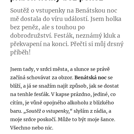
USA
Soutěž o vstupenky na Benátskou noc
mě dostala do víru událostí. Jsem holka
bez peněz, ale s touhou po
dobrodružství. Festák, neznámý kluk a
překvapení na konci. Přečti si můj drsný
příběh!
Jsem tady, v srdci města, a slunce se právě
začíná schovávat za obzor.
Benátská noc
se
blíží, a já se snažím najít způsob, jak se dostat
na tenhle fesťák. V kapse prázdno, jediné, co
cítím, je vůně opojného alkoholu z blízkého
baru.
„Soutěž o vstupenky,“
slyším z rádia, a
moje srdce poskočí. Může to být moje šance.
Všechno nebo nic.