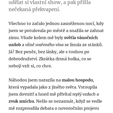
udělat si vlastní show, a pak přišla
nečekaná překvapení.
Všechno to začalo jednou zasněženou nocí, kdy
jsem se potulovala po městě a snažila se zahnat
zimu. Všude kolem mě byly
světla vánočních
ozdob
a
vůně svařeného vína
se linula ze stánků.
Já? Bez peněz, bez lásky, ale s touhou po
dobrodružství. Zkrátka drsná holka, co se
nebojí vzít si, co chce.
Náhodou jsem narazila na
malou hospodu
,
která vypadala jako z jiného světa. Vstoupila
jsem dovnitř a hned mě přivítal
teplý vzduch
a
zvuk smíchu
. Nešlo se nezasmát, když se vedle
mě rozproudila debata o novoročním projevu