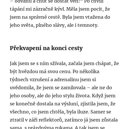
– odvahu a chuť se dostat ven!“ Po chvíli
tápání mi zázračně kývl. Měla jsem pocit, že
jsem na správné cestě. Byla jsem vtažena do
jeho světa, plného slávy, ale i temnoty.
Překvapení na konci cesty
Jak jsem se s ním sžívala, začala jsem chápat, že
být hvězdou má svou cenu. Po několika
týdnech vzrušení a adrenalinu jsem si
uvědomila, že jsem se zamilovala – ale ne do
jeho osoby, ale do jeho stylu života. Když jsem
se konečně dostala na výsluní, zjistila jsem, že
všechno, co jsem chtěla, byla iluze. Samer se
ztratil v záři reflektorů, zatímco já jsem zůstala
sama, s prázdnýma rukama. A tak jsem se