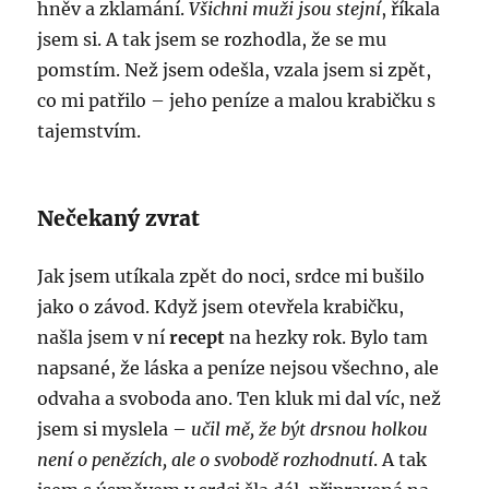
hněv a zklamání.
Všichni muži jsou stejní
, říkala
jsem si. A tak jsem se rozhodla, že se mu
pomstím. Než jsem odešla, vzala jsem si zpět,
co mi patřilo – jeho peníze a malou krabičku s
tajemstvím.
Nečekaný zvrat
Jak jsem utíkala zpět do noci, srdce mi bušilo
jako o závod. Když jsem otevřela krabičku,
našla jsem v ní
recept
na hezky rok. Bylo tam
napsané, že láska a peníze nejsou všechno, ale
odvaha a svoboda ano. Ten kluk mi dal víc, než
jsem si myslela –
učil mě, že být drsnou holkou
není o penězích, ale o svobodě rozhodnutí
. A tak