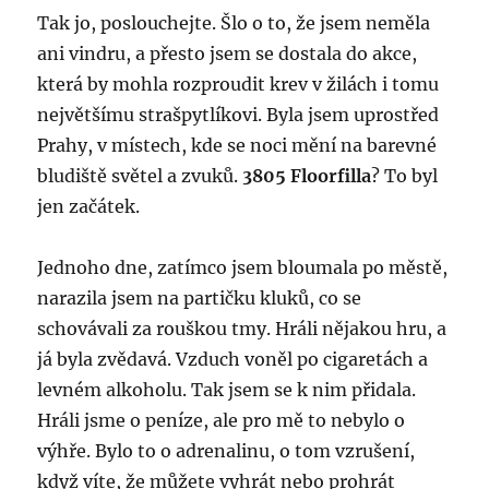
Tak jo, poslouchejte. Šlo o to, že jsem neměla
ani vindru, a přesto jsem se dostala do akce,
která by mohla rozproudit krev v žilách i tomu
největšímu strašpytlíkovi. Byla jsem uprostřed
Prahy, v místech, kde se noci mění na barevné
bludiště světel a zvuků.
3805 Floorfilla
? To byl
jen začátek.
Jednoho dne, zatímco jsem bloumala po městě,
narazila jsem na partičku kluků, co se
schovávali za rouškou tmy. Hráli nějakou hru, a
já byla zvědavá. Vzduch voněl po cigaretách a
levném alkoholu. Tak jsem se k nim přidala.
Hráli jsme o peníze, ale pro mě to nebylo o
výhře. Bylo to o adrenalinu, o tom vzrušení,
když víte, že můžete vyhrát nebo prohrát