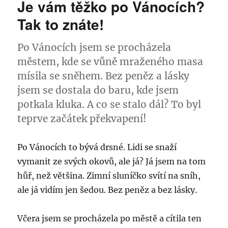
Je vám těžko po Vánocích?
Změň
si
Tak to znáte!
čas,
nebo
Po Vánocích jsem se procházela
zmeškáš
život!
městem, kde se vůně mraženého masa
mísila se sněhem. Bez peněz a lásky
jsem se dostala do baru, kde jsem
potkala kluka. A co se stalo dál? To byl
teprve začátek překvapení!
Po Vánocích to bývá drsné. Lidi se snaží
vymanit ze svých okovů, ale já? Já jsem na tom
hůř, než většina. Zimní sluníčko svítí na sníh,
ale já vidím jen šedou. Bez peněz a bez lásky.
Včera jsem se procházela po městě a cítila ten