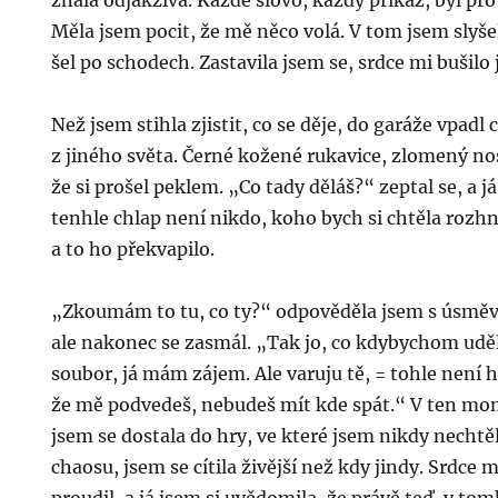
znala odjakživa. Každé slovo, každý příkaz, byl pr
Měla jsem pocit, že mě něco volá. V tom jsem slyše
šel po schodech. Zastavila jsem se, srdce mi bušilo 
Než jsem stihla zjistit, co se děje, do garáže vpadl
z jiného světa. Černé kožené rukavice, zlomený nos
že si prošel peklem. „Co tady děláš?“ zeptal se, a j
tenhle chlap není nikdo, koho bych si chtěla rozhn
a to ho překvapilo.
„Zkoumám to tu, co ty?“ odpověděla jsem s úsměv
ale nakonec se zasmál. „Tak jo, co kdybychom udě
soubor, já mám zájem. Ale varuju tě, = tohle není 
že mě podvedeš, nebudeš mít kde spát.“ V ten mo
jsem se dostala do hry, ve které jsem nikdy nechtě
chaosu, jsem se cítila živější než kdy jindy. Srdce m