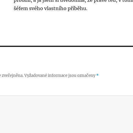
proudil, a já jsem si uvědomila, že právě teď, v t
šéfem svého vlastního příběhu.
 zveřejněna.
Vyžadované informace jsou označeny
*