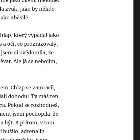
o mě jako dávná melodie.
la zvuk, jako by někdo
jako zběsilé.
 chlap, který vypadal jako
 a oči, co prozrazovaly,
á jsem si uvědomila, že
ěvat. Ale já se nebojím,
em. Chlap se zamračil,
lali dohodu? Ty máš ten
hra. Pokud se rozhodneš,
ment jsem pochopila, že
la být. A přitom, v tom
i bušilo, adrenalin