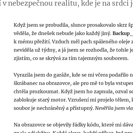
 v nebezpečnou realitu, kde je na srdci 
Když jsem se probudila, slunce prosakovalo skrz šp
věděla, že dnešek nebude jako každý jiný.
Backup_
k mému přežití. Vzduch měl pach spáleného oleje z
neviděla už týdny, a já jsem se rozhodla, že tohle 
zjistím, co se skrývá za tím tajemným souborem.
Vyrazila jsem do garáže, kde se mi včera podařilo 
škrábanec na obrazovce, ale pro mě to byla vstupe
chtěla prozkoumat. Když jsem ho zapnula, ozval se
zablokuje starý motor. Vzrušení mi projelo tělem, k
soubor je nechráněný a přístupný.
Nevěřila jsem vl
Na obrazovce se objevily řádky kódu, které mi dáva