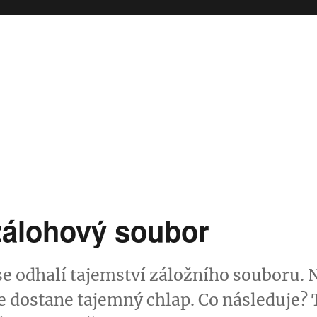
álohový soubor
se odhalí tajemství záložního souboru. 
e dostane tajemný chlap. Co následuje? T