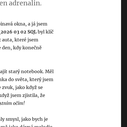
jen adrenalin.
inavá okna, a já jsem
2026 03 02 SQL
byl klíč
 auta, které jsem
je den, kdy konečně
najít starý notebook. Měl
nka do světa, který jsem
 zvuk, jako když se
dyž jsem zjistila, že
astním očím!
ly smysl, jako bych je