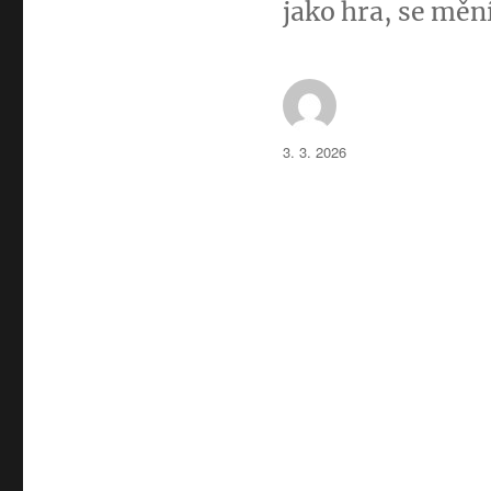
jako hra, se mění
Autor:
Publikováno:
3. 3. 2026