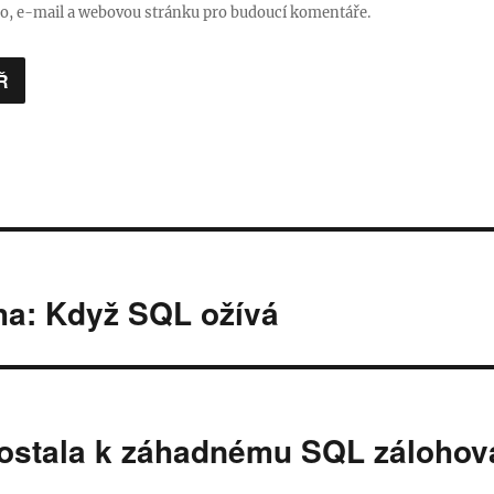
no, e-mail a webovou stránku pro budoucí komentáře.
ha: Když SQL ožívá
dostala k záhadnému SQL zálohov