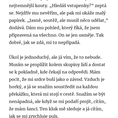
nejtemnější kouty. „Hledáš vstupenky?“ zeptá
se. Nejdřív mu nevěřím, ale pak mi ukáže malý
papírek. „Jasně, soutěž, ale musíš něco udělat,“
dodává. Dám mu pohled, který říká, že jsem
připravená na všechno. On se jen usměje. Tak
dobré, jak se zdá, mi to nepřipadá.
Úkol je jednoduchý, ale já vím, že to nebude.
Musím se proplížit kolem skupiny lidí a dostat
se k pokladně, kde čekají na odpovědi. Mám
pocit, že mi srdce buší jako o závod. Vzduch je
horký, a já se snažím soustředit na každou
překážku, která mi stojí v cestě. Snažím se být
nenápadná, ale když se mi podaří projít, cítím,
že mám šanci. Ten kluk mě sleduje a já cítím,
jak se mi zrychluje puls.