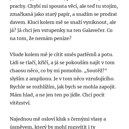
prachy. Chybí mi spousta věcí, ale teď tu stojím,
zmačkaná jako starý papír, a snažím se prodrat
davem. Kluci kolem mě se snaží vyniknout, ale
já? Já chci jen vstupenky na ten Galavečer. Co
na tom, že nemám peníze?
Všude kolem mě je cítit směs parfémů a potu.
Lidi se tlačí, křičí, a já se pokouším najít v tom
chaosu něco, co by mi pomohlo. „Soutěž!“
slyším z amplionu. Je v tom něco vzrušujícího.
Rychle se rozhlížím, jak bych se mohla zapojit.
Mám hlad, a ne jen ten po jídle. Chci pocit
vítězství.
Najednou mě osloví kluk s černými vlasy a
úsměvem, který by mohl rozsvítit i ty