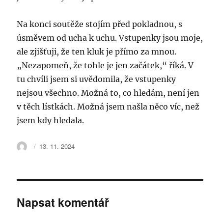
Na konci soutěže stojím před pokladnou, s
úsměvem od ucha k uchu. Vstupenky jsou moje,
ale zjišťuji, že ten kluk je přímo za mnou.
„Nezapomeň, že tohle je jen začátek,“ říká. V
tu chvíli jsem si uvědomila, že vstupenky
nejsou všechno. Možná to, co hledám, není jen
v těch lístkách. Možná jsem našla něco víc, než
jsem kdy hledala.
Autor:
Publikováno:
13. 11. 2024
Napsat komentář