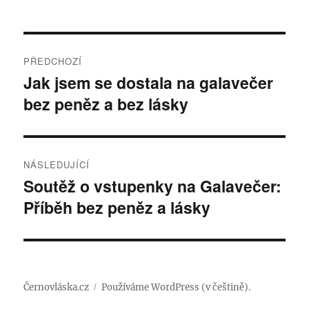
Navigace
PŘEDCHOZÍ
pro
Jak jsem se dostala na galavečer
Předchozí
bez peněz a bez lásky
příspěvek:
příspěvek
NÁSLEDUJÍCÍ
Soutěž o vstupenky na Galavečer:
Následující
Příběh bez peněz a lásky
příspěvek:
Černovláska.cz
Používáme WordPress (v češtině).