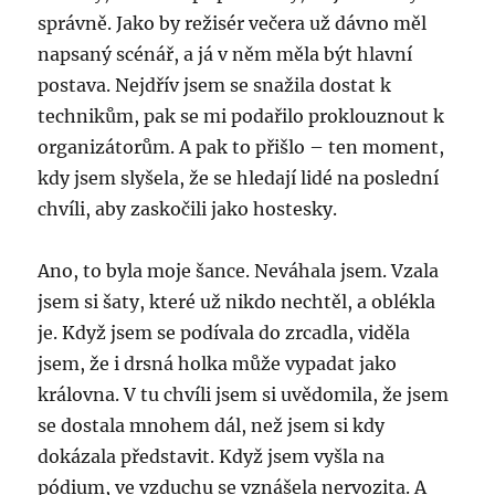
správně. Jako by režisér večera už dávno měl
napsaný scénář, a já v něm měla být hlavní
postava. Nejdřív jsem se snažila dostat k
technikům, pak se mi podařilo proklouznout k
organizátorům. A pak to přišlo – ten moment,
kdy jsem slyšela, že se hledají lidé na poslední
chvíli, aby zaskočili jako hostesky.
Ano, to byla moje šance. Neváhala jsem. Vzala
jsem si šaty, které už nikdo nechtěl, a oblékla
je. Když jsem se podívala do zrcadla, viděla
jsem, že i drsná holka může vypadat jako
královna. V tu chvíli jsem si uvědomila, že jsem
se dostala mnohem dál, než jsem si kdy
dokázala představit. Když jsem vyšla na
pódium, ve vzduchu se vznášela nervozita. A