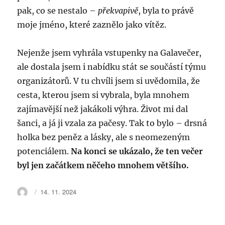
pak, co se nestalo –
překvapivě
, byla to právě
moje jméno, které zaznělo jako vítěz.
Nejenže jsem vyhrála vstupenky na Galavečer,
ale dostala jsem i nabídku stát se součástí týmu
organizátorů. V tu chvíli jsem si uvědomila, že
cesta, kterou jsem si vybrala, byla mnohem
zajímavější než jakákoli výhra. Život mi dal
šanci, a já ji vzala za pačesy. Tak to bylo – drsná
holka bez peněz a lásky, ale s neomezeným
potenciálem.
Na konci se ukázalo, že ten večer
byl jen začátkem něčeho mnohem většího.
Autor:
Publikováno:
14. 11. 2024