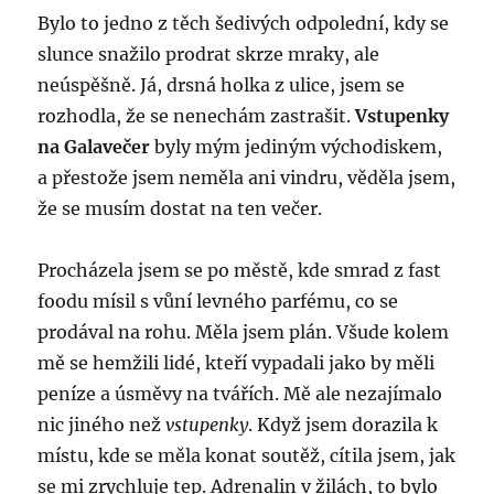
Bylo to jedno z těch šedivých odpolední, kdy se
slunce snažilo prodrat skrze mraky, ale
neúspěšně. Já, drsná holka z ulice, jsem se
rozhodla, že se nenechám zastrašit.
Vstupenky
na Galavečer
byly mým jediným východiskem,
a přestože jsem neměla ani vindru, věděla jsem,
že se musím dostat na ten večer.
Procházela jsem se po městě, kde smrad z fast
foodu mísil s vůní levného parfému, co se
prodával na rohu. Měla jsem plán. Všude kolem
mě se hemžili lidé, kteří vypadali jako by měli
peníze a úsměvy na tvářích. Mě ale nezajímalo
nic jiného než
vstupenky
. Když jsem dorazila k
místu, kde se měla konat soutěž, cítila jsem, jak
se mi zrychluje tep. Adrenalin v žilách, to bylo