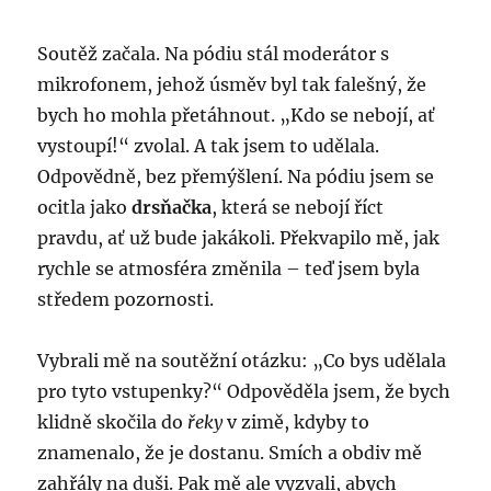
Soutěž začala. Na pódiu stál moderátor s
mikrofonem, jehož úsměv byl tak falešný, že
bych ho mohla přetáhnout. „Kdo se nebojí, ať
vystoupí!“ zvolal. A tak jsem to udělala.
Odpovědně, bez přemýšlení. Na pódiu jsem se
ocitla jako
drsňačka
, která se nebojí říct
pravdu, ať už bude jakákoli. Překvapilo mě, jak
rychle se atmosféra změnila – teď jsem byla
středem pozornosti.
Vybrali mě na soutěžní otázku: „Co bys udělala
pro tyto vstupenky?“ Odpověděla jsem, že bych
klidně skočila do
řeky
v zimě, kdyby to
znamenalo, že je dostanu. Smích a obdiv mě
zahřály na duši. Pak mě ale vyzvali, abych