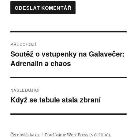
Navigace
PŘEDCHOZÍ
pro
Soutěž o vstupenky na Galavečer:
Předchozí
Adrenalin a chaos
příspěvek:
příspěvek
NÁSLEDUJÍCÍ
Když se tabule stala zbraní
Následující
příspěvek:
Černovláska.cz
Používáme WordPress (v češtině).