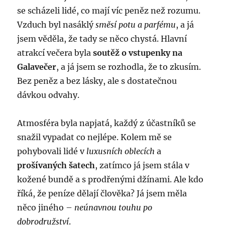
se scházeli lidé, co mají víc peněz než rozumu.
Vzduch byl nasáklý
směsí potu a parfému
, a já
jsem věděla, že tady se něco chystá. Hlavní
atrakcí večera byla
soutěž o vstupenky na
Galavečer
, a já jsem se rozhodla, že to zkusím.
Bez peněz a bez lásky, ale s dostatečnou
dávkou odvahy.
Atmosféra byla napjatá, každý z účastníků se
snažil vypadat co nejlépe. Kolem mě se
pohybovali lidé v
luxusních oblecích
a
prošívaných šatech
, zatímco já jsem stála v
kožené bundě a s prodřenými džínami. Ale kdo
říká, že peníze dělají člověka? Já jsem měla
něco jiného –
neúnavnou touhu po
dobrodružství
.