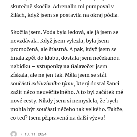
skutečně skočila. Adrenalin mi pumpoval v
žilách, když jsem se postavila na okraj pódia.
Skočila jsem. Voda byla ledová, ale já jsem se
nevzdávala. Když jsem vylezla, byla jsem
promočená, ale šťastná. A pak, když jsem se
hnala zpět do klubu, dostala jsem nečekanou
nabídku –
vstupenky na Galavečer
jsem
získala, ale ne jen tak. Měla jsem se stát
součástí
exkluzivního týmu
, který dostal šanci
zažít něco neuvěřitelného. A to byl začátek mé
nové cesty. Nikdy jsem si nemyslela, že bych
mohla být součástí něčeho tak velkého. Takže,
co teď? Jsem připravená na další výzvu!
Autor:
Publikováno:
13. 11. 2024