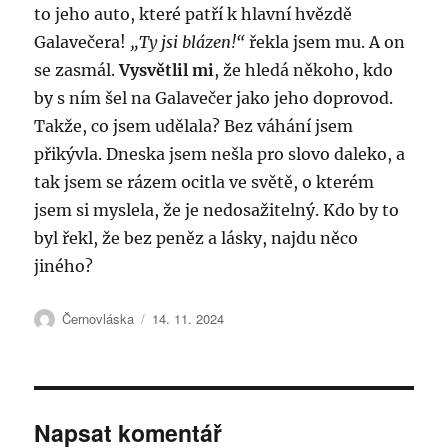
to jeho auto, které patří k hlavní hvězdě
Galavečera!
„Ty jsi blázen!“
řekla jsem mu. A on
se zasmál.
Vysvětlil mi
, že hledá někoho, kdo
by s ním šel na Galavečer jako jeho doprovod.
Takže, co jsem udělala? Bez váhání jsem
přikývla. Dneska jsem nešla pro slovo daleko, a
tak jsem se rázem ocitla ve světě, o kterém
jsem si myslela, že je nedosažitelný. Kdo by to
byl řekl, že bez peněz a lásky, najdu něco
jiného?
Autor:
Publikováno:
Černovláska
14. 11. 2024
Napsat komentář