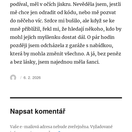
podíval, měl v očích jiskru. Nevěděla jsem, jestli
mě chce jen odradit od kódu, nebo mě pozvat
do něčeho víc. Srdce mi bušilo, ale když se ke
mně přiblížil, řekl mi, že hledají někoho, kdo by
mohl jejich myšlenku dostat dál. O pár hodin
později jsem odcházela z garáže s nabídkou,
která by mohla změnit všechno. A já, bez peněz
a bez lásky, jsem najednou měla šanci.
Autor:
Publikováno:
6. 2. 2026
Napsat komentář
Vaše e-mailová adresa nebude zveřejněna.
Vyžadované