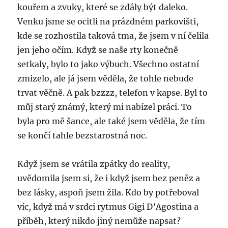
kouřem a zvuky, které se zdály být daleko.
Venku jsme se ocitli na prázdném parkovišti,
kde se rozhostila taková tma, že jsem v ní čelila
jen jeho očím. Když se naše rty konečně
setkaly, bylo to jako výbuch. Všechno ostatní
zmizelo, ale já jsem věděla, že tohle nebude
trvat věčně. A pak bzzzz, telefon v kapse. Byl to
můj starý známý, který mi nabízel práci. To
byla pro mě šance, ale také jsem věděla, že tím
se končí tahle bezstarostná noc.
Když jsem se vrátila zpátky do reality,
uvědomila jsem si, že i když jsem bez peněz a
bez lásky, aspoň jsem žila. Kdo by potřeboval
víc, když má v srdci rytmus Gigi D’Agostina a
příběh, který nikdo jiný nemůže napsat?