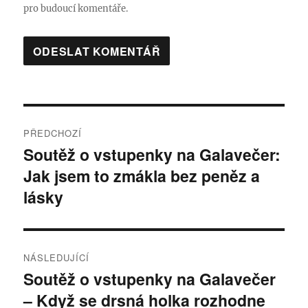
pro budoucí komentáře.
Navigace
PŘEDCHOZÍ
pro
Soutěž o vstupenky na Galavečer:
Předchozí
Jak jsem to zmákla bez peněz a
příspěvek:
příspěvek
lásky
NÁSLEDUJÍCÍ
Soutěž o vstupenky na Galavečer
Následující
– Když se drsná holka rozhodne
příspěvek: