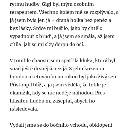
rytmu hudby.
Gigi
byl mým osobním
terapeutem. Všechno kolem mě se rozplývalo, a
já jsem byla jen já – drsná holka bez peněz a
bez lásky. Srdce mi bušilo, jako by chtělo
vypadnout z hrudi, a já jsem se smála, až jsem
cítila, jak se mi slzy derou do očí.
V tomhle chaosu jsem spatřila kluka, který byl
snad ještě drsnější než já. S jeho koženou
bundou a tetováním na rukou byl jako živý sen.
Přistoupil blíž, a já jsem věděla, že tohle je
okamžik, kdy se nic neděje náhodou. Přes
hlasitou hudbu mi zašeptal, abych ho
následovala.
Vydali jsme se do bočního vchodu, obklopeni