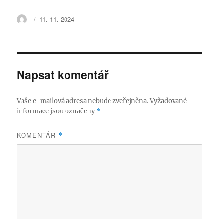
Autor:
Publikováno:
11. 11. 2024
Napsat komentář
Vaše e-mailová adresa nebude zveřejněna.
Vyžadované
informace jsou označeny
*
KOMENTÁŘ
*