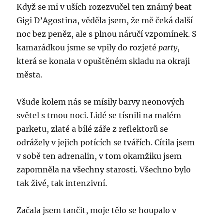
Když se mi v uších rozezvučel ten známý
beat
Gigi D’Agostina, věděla jsem, že mě čeká další
noc bez peněz, ale s plnou náručí vzpomínek. S
kamarádkou jsme se vpily do rozjeté
party
,
která se konala v opuštěném skladu na okraji
města.
Všude kolem nás se mísily barvy neonových
světel s tmou noci. Lidé se tísnili na malém
parketu, zlaté a bílé záře z reflektorů se
odrážely v jejich potících se tvářích. Cítila jsem
v sobě ten adrenalin, v tom okamžiku jsem
zapomněla na všechny starosti. Všechno bylo
tak živé, tak intenzivní.
Začala jsem tančit, moje tělo se houpalo v