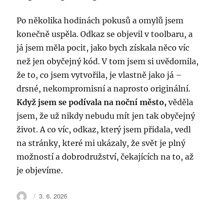
Po několika hodinách pokusů a omylů jsem
konečně uspěla. Odkaz se objevil v toolbaru, a
já jsem měla pocit, jako bych získala něco víc
než jen obyčejný kód. V tom jsem si uvědomila,
že to, co jsem vytvořila, je vlastně jako já –
drsné, nekompromisní a naprosto originální.
Když jsem se podívala na noční město,
věděla
jsem, že už nikdy nebudu mít jen tak obyčejný
život. A co víc, odkaz, který jsem přidala, vedl
na stránky, které mi ukázaly, že svět je plný
možností a dobrodružství, čekajících na to, až
je objevíme.
Autor:
Publikováno:
3. 6. 2026