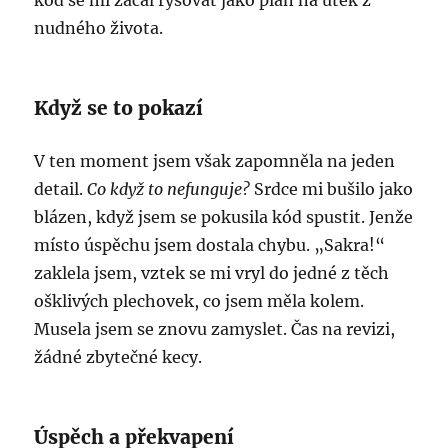
kód se mi začal rýsovat jako plán na útěk z
nudného života.
Když se to pokazí
V ten moment jsem však zapomněla na jeden
detail.
Co když to nefunguje?
Srdce mi bušilo jako
blázen, když jsem se pokusila kód spustit. Jenže
místo úspěchu jsem dostala chybu. „Sakra!“
zaklela jsem, vztek se mi vryl do jedné z těch
ošklivých plechovek, co jsem měla kolem.
Musela jsem se znovu zamyslet. Čas na revizi,
žádné zbytečné kecy.
Úspěch a překvapení