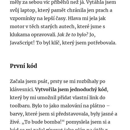
měly za sebou víc příběhů než já. Vytáhla jsem
svůj laptop, který pamět chránila jen prach a
vzpomínky na lepší časy. Hlava mi jela jak
motor v těch starých autech, které jsme s
klukama opravovali.
Jak že to bylo?
Jo,
JavaScript! To byl klíč, který jsem potřebovala.
První kód
Začala jsem psát, prsty se mi rozbíhaly po
klávesnici.
Vytvořila jsem jednoduchý kód
,
který by mi umožnil přidat vlastní link do
toolbaru. Bylo to jako malování na plátno –
barvy, které jsem si představovala, byly jasné a
živé. „To bude bomba!“ pomyslela jsem si a