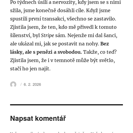
Po týdnech úsilí a nervozity, kdy jsem se s nimi
sžila, jsme konečně dosáhli cíle. Když jsme
spustili první transakci, všechno se zastavilo.
Zjistila jsem, že ten, kdo mě přivedl k tomuto
šílenství, byl
Stripe
sám. Nejenže mi dal šanci,
ale ukázal mi, jak se postavit na nohy.
Bez
lásky, ale s penězi a svobodou.
Takže, co teď?
Zjistila jsem, že i v temnotě může být světlo,
stačí ho jen najít.
Autor:
Publikováno:
6. 2. 2026
Napsat komentář