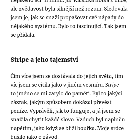
nějakého sci-fi filmu. Já? Klasická holka z ulice,
ale zvědavost byla silnější než rozum. Sledovala
jsem je, jak se snaží propašovat své nápady do
nějakého systému. Bylo to fascinující. Tak jsem
se přidala.
Stripe a jeho tajemství
Čím více jsem se dostávala do jejich světa, tím
víc jsem se cítila jako v jiném vesmíru.
Stripe
–
to jméno se mi zarylo do paměti. Byl to jakýsi
zázrak, jakým způsobem dokázal převést
peníze. Vyprávěli, jak to funguje, a já jsem se
snažila chytit každé slovo. Vzduch byl naplněn
napětím, jako když se blíží bouřka. Moje srdce
bušilo jako o závod.