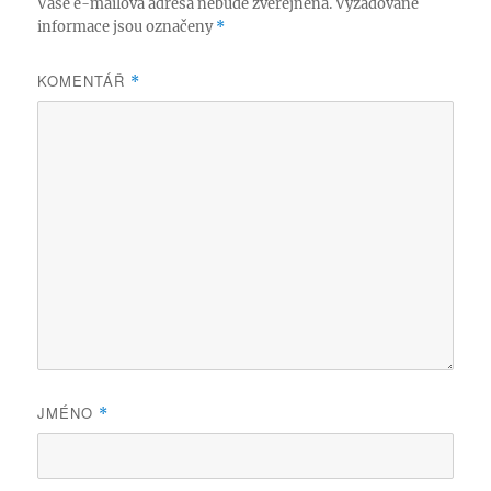
Vaše e-mailová adresa nebude zveřejněna.
Vyžadované
informace jsou označeny
*
KOMENTÁŘ
*
JMÉNO
*