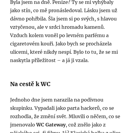
Byla jsem na dně. Peníze? Ty se mi vyhýbaly
jako stín, co mě pronásledoval. Lásku jsem už
dávno pohřbila. Šla jsem si po svých, s hlavou
vztyčenou, ale v srdci hromadu kamenů.
Vzduch kolem voněl po levném parfému a
cigaretovém kouři. Jako bych se procházela
ulicemi, které nikdy nespí. Bylo to tu, že se mi
naskytla příležitost – a já ji vzala.
Na cestě k WC
Jednoho dne jsem narazila na podivnou
skupinku. Vypadali jako parta hackerů, co se
rozhodla, že změní svět. Mluvili o něčem, co se
jmenovalo
WC Gateway
, což znělo jako z