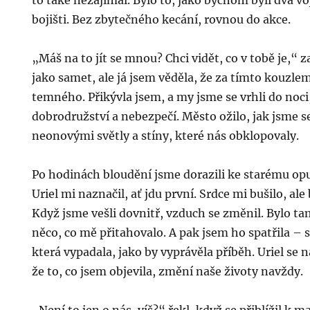
to také nezajímal. Bylo to, jako bychom byli dva voj
bojišti. Bez zbytečného kecání, rovnou do akce.
„Máš na to jít se mnou? Chci vidět, co v tobě je,“ z
jako samet, ale já jsem věděla, že za tímto kouzle
temného. Přikývla jsem, a my jsme se vrhli do noci,
dobrodružství a nebezpečí. Město ožilo, jak jsme s
neonovými světly a stíny, které nás obklopovaly.
Po hodinách bloudění jsme dorazili ke starému op
Uriel mi naznačil, ať jdu první. Srdce mi bušilo, ale
Když jsme vešli dovnitř, vzduch se změnil. Bylo 
něco, co mě přitahovalo. A pak jsem ho spatřila – 
která vypadala, jako by vyprávěla příběh. Uriel se n
že to, co jsem objevila, změní naše životy navždy.