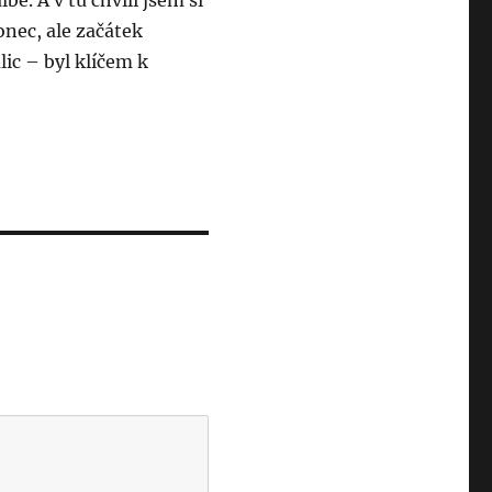
lbě. A v tu chvíli jsem si
onec, ale začátek
lic – byl klíčem k