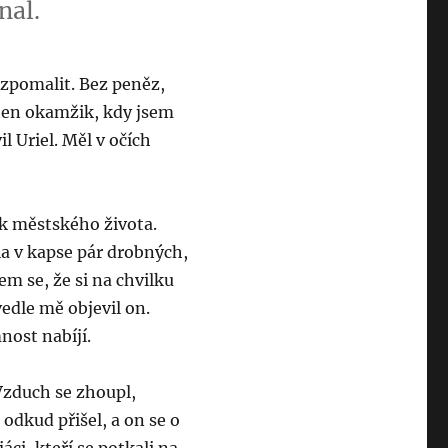
nal.
 zpomalit. Bez peněz,
v ten okamžik, kdy jsem
l Uriel. Měl v očích
k městského života.
a v kapse pár drobných,
em se, že si na chvilku
edle mě objevil on.
mnost nabíjí.
 Vzduch se zhoupl,
odkud přišel, a on se o