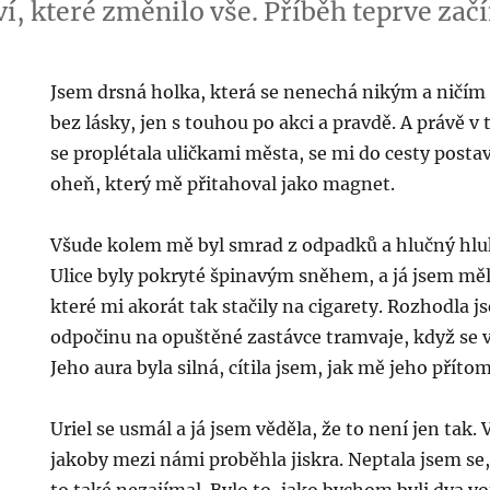
í, které změnilo vše. Příběh teprve začí
Jsem drsná holka, která se nenechá nikým a ničím
bez lásky, jen s touhou po akci a pravdě. A právě 
se proplétala uličkami města, se mi do cesty postavi
oheň, který mě přitahoval jako magnet.
Všude kolem mě byl smrad z odpadků a hlučný hlu
Ulice byly pokryté špinavým sněhem, a já jsem měl
které mi akorát tak stačily na cigarety. Rozhodla js
odpočinu na opuštěné zastávce tramvaje, když se v
Jeho aura byla silná, cítila jsem, jak mě jeho příto
Uriel se usmál a já jsem věděla, že to není jen tak.
jakoby mezi námi proběhla jiskra. Neptala jsem se, 