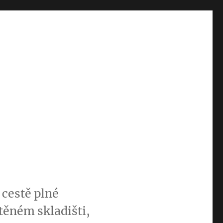
 cestě plné
těném skladišti,