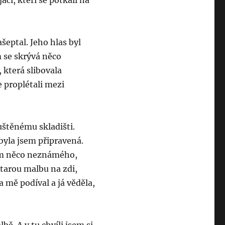
áci, kteří se potkali na
ašeptal. Jeho hlas byl
m se skrývá něco
 která slibovala
e proplétali mezi
uštěnému skladišti.
 byla jsem připravená.
tam něco neznámého,
starou malbu na zdi,
a mě podíval a já věděla,