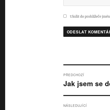
Uložit do prohlížeče jmé
Navigace
PŘEDCHOZÍ
pro
Jak jsem se d
Předchozí
příspěvek:
příspěvek
NÁSLEDUJÍCÍ