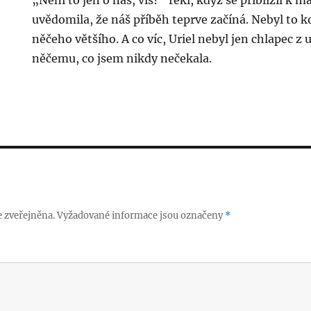
„Není to jen o nás, víš?“ řekl, když se přiblížil k ma
uvědomila, že náš příběh teprve začíná. Nebyl to k
něčeho většího. A co víc, Uriel nebyl jen chlapec z u
něčemu, co jsem nikdy nečekala.
 zveřejněna.
Vyžadované informace jsou označeny
*