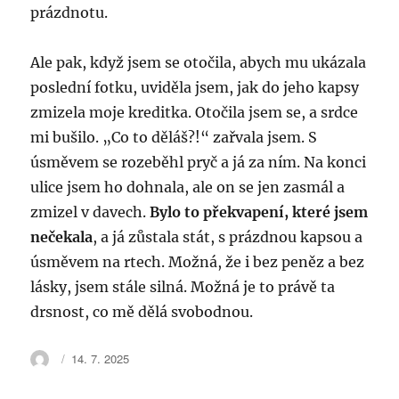
prázdnotu.
Ale pak, když jsem se otočila, abych mu ukázala
poslední fotku, uviděla jsem, jak do jeho kapsy
zmizela moje kreditka. Otočila jsem se, a srdce
mi bušilo. „Co to děláš?!“ zařvala jsem. S
úsměvem se rozeběhl pryč a já za ním. Na konci
ulice jsem ho dohnala, ale on se jen zasmál a
zmizel v davech.
Bylo to překvapení, které jsem
nečekala
, a já zůstala stát, s prázdnou kapsou a
úsměvem na rtech. Možná, že i bez peněz a bez
lásky, jsem stále silná. Možná je to právě ta
drsnost, co mě dělá svobodnou.
Autor:
Publikováno:
14. 7. 2025