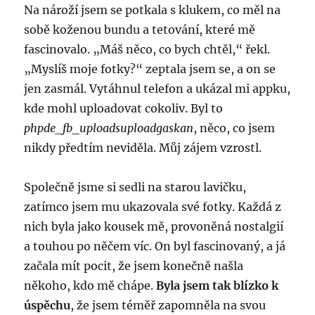
Na nároží jsem se potkala s klukem, co měl na
sobě koženou bundu a tetování, které mě
fascinovalo. „Máš něco, co bych chtěl,“ řekl.
„Myslíš moje fotky?“ zeptala jsem se, a on se
jen zasmál. Vytáhnul telefon a ukázal mi appku,
kde mohl uploadovat cokoliv. Byl to
phpde_fb_uploadsuploadgaskan
, něco, co jsem
nikdy předtím neviděla. Můj zájem vzrostl.
Společně jsme si sedli na starou lavičku,
zatímco jsem mu ukazovala své fotky. Každá z
nich byla jako kousek mě, provoněná nostalgií
a touhou po něčem víc. On byl fascinovaný, a já
začala mít pocit, že jsem konečně našla
někoho, kdo mě chápe.
Byla jsem tak blízko k
úspěchu
, že jsem téměř zapomněla na svou