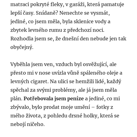
matraci pokryté fleky, v garáži, která pamatuje
lepší časy. Snídaně? Nenechte se vysmát,
jediné, co jsem měla, byla sklenice vody a
zbytek levného rumu z předchozí noci.
Rozhodla jsem se, že dnešní den nebude jen tak
obyčejný.
Vyběhla jsem ven, vzduch byl osvěžující, ale
přesto mi v nose uvízla vůně spáleného oleje a
levných cigaret. Na ulici se hemžili lidé, každý
spěchal za svými problémy, ale já jsem měla
plán.
Potřebovala jsem peníze
a jediné, co mi
zbývalo, bylo prodat moje umění – fotky z
mého života, z pohledu drsné holky, která se
nebojí ničeho.