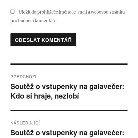
Uložit do prohlížeče jméno, e-mail a webovou stránku
pro budoucí komentáře.
Navigace
PŘEDCHOZÍ
pro
Soutěž o vstupenky na galavečer:
Předchozí
Kdo si hraje, nezlobí
příspěvek:
příspěvek
NÁSLEDUJÍCÍ
Soutěž o vstupenky na galavečer:
Následující