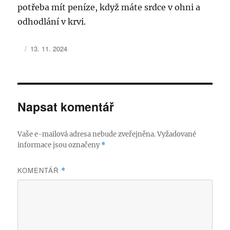
potřeba mít peníze, když máte srdce v ohni a
odhodlání v krvi.
Autor:
Publikováno:
13. 11. 2024
Napsat komentář
Vaše e-mailová adresa nebude zveřejněna.
Vyžadované
informace jsou označeny
*
KOMENTÁŘ
*