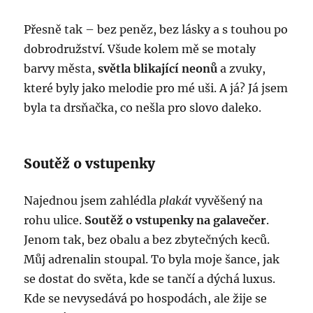
Přesně tak – bez peněz, bez lásky a s touhou po
dobrodružství. Všude kolem mě se motaly
barvy města,
světla blikající neonů
a zvuky,
které byly jako melodie pro mé uši. A já? Já jsem
byla ta drsňačka, co nešla pro slovo daleko.
Soutěž o vstupenky
Najednou jsem zahlédla
plakát
vyvěšený na
rohu ulice.
Soutěž o vstupenky na galavečer
.
Jenom tak, bez obalu a bez zbytečných keců.
Můj adrenalin stoupal. To byla moje šance, jak
se dostat do světa, kde se tančí a dýchá luxus.
Kde se nevysedává po hospodách, ale žije se