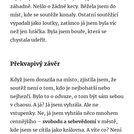
záhadně. Nešlo o žádné kecy. Běžela jsem do
míst, kde se soutěže konaly. Ostatní soutěžící
vypadali jako loutky, zatímco já jsem byla víc
než jen hráčka. Byla jsem bouře, která se
chystala udeřit.
Překvapivý závěr
Když jsem dorazila na místo, zjistila jsem, že
soutěž není o tom, kdo je nejbohatší nebo
nejhezčí. Bylo to o odvaze, o tom být sám sebou
v chaosu. A já? Já jsem vyhrála. Ale ne
vstupenky. Ne, já jsem vyhrála něco mnohem
cennějšího –
svobodu a sebevědomí
v městě,
kde jsem se cítila jako královna. A víte co? Není