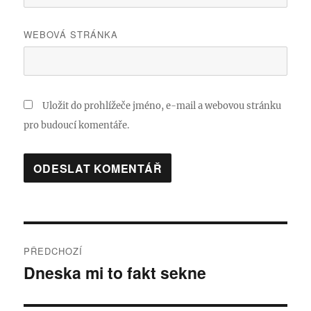
WEBOVÁ STRÁNKA
Uložit do prohlížeče jméno, e-mail a webovou stránku
pro budoucí komentáře.
Navigace
PŘEDCHOZÍ
pro
Dneska mi to fakt sekne
Předchozí
příspěvek:
příspěvek