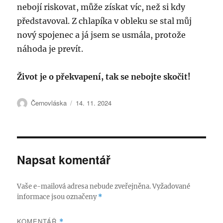
nebojí riskovat, může získat víc, než si kdy
představoval. Z chlapíka v obleku se stal můj
nový spojenec a já jsem se usmála, protože
náhoda je prevít.
Život je o překvapení, tak se nebojte skočit!
Autor:
Publikováno:
Černovláska
14. 11. 2024
Napsat komentář
Vaše e-mailová adresa nebude zveřejněna.
Vyžadované
informace jsou označeny
*
KOMENTÁŘ
*