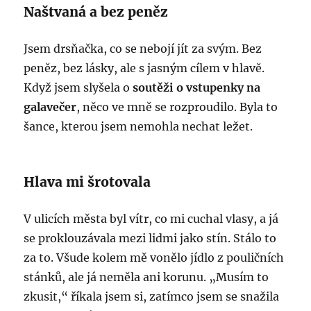
Naštvaná a bez peněz
Jsem drsňačka, co se nebojí jít za svým. Bez
peněz, bez lásky, ale s jasným cílem v hlavě.
Když jsem slyšela o
soutěži o vstupenky na
galavečer
, něco ve mně se rozproudilo. Byla to
šance, kterou jsem nemohla nechat ležet.
Hlava mi šrotovala
V ulicích města byl vítr, co mi cuchal vlasy, a já
se proklouzávala mezi lidmi jako stín. Stálo to
za to. Všude kolem mě vonělo jídlo z pouličních
stánků, ale já neměla ani korunu. „Musím to
zkusit,“ říkala jsem si, zatímco jsem se snažila