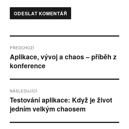
Navigace
PŘEDCHOZÍ
pro
Aplikace, vývoj a chaos – příběh z
Předchozí
konference
příspěvek:
příspěvek
NÁSLEDUJÍCÍ
Testování aplikace: Když je život
Následující
jedním velkým chaosem
příspěvek: