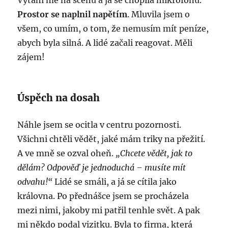
Vytáhl mě na scénu a já se chopila mikrofonu.
Prostor se naplnil napětím
. Mluvila jsem o
všem, co umím, o tom, že nemusím mít peníze,
abych byla silná. A lidé začali reagovat. Měli
zájem!
Úspěch na dosah
Náhle jsem se ocitla v centru pozornosti.
Všichni chtěli vědět, jaké mám triky na přežití.
A ve mně se ozval oheň.
„Chcete vědět, jak to
dělám? Odpověď je jednoduchá – musíte mít
odvahu!“
Lidé se smáli, a já se cítila jako
královna. Po přednášce jsem se procházela
mezi nimi, jakoby mi patřil tenhle svět. A pak
mi někdo podal vizitku. Byla to firma, která