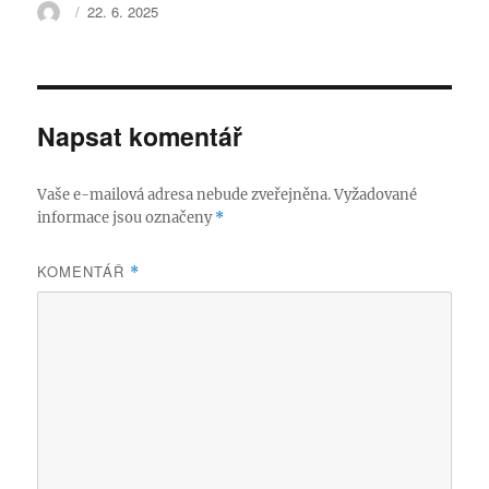
Autor:
Publikováno:
22. 6. 2025
Napsat komentář
Vaše e-mailová adresa nebude zveřejněna.
Vyžadované
informace jsou označeny
*
KOMENTÁŘ
*