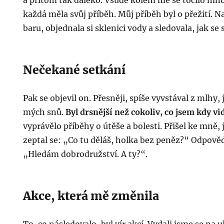
a přitom tak daleko. Všude kolem mě se točilo množ
každá měla svůj příběh. Můj příběh byl o přežití. N
baru, objednala si sklenici vody a sledovala, jak se
Nečekané setkání
Pak se objevil on. Přesněji, spíše vyvstával z mlhy, 
mých snů.
Byl drsnější než cokoliv, co jsem kdy vi
vyprávělo příběhy o útěše a bolesti. Přišel ke mně, j
zeptal se: „Co tu děláš, holka bez peněz?“ Odpově
„Hledám dobrodružství. A ty?“.
Akce, která mě změnila