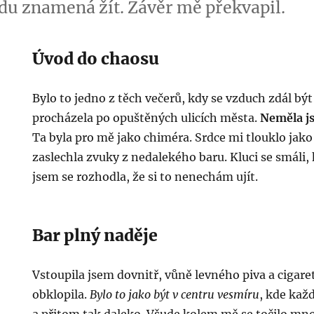
avdu znamená žít. Závěr mě překvapil.
Úvod do chaosu
Bylo to jedno z těch večerů, kdy se vzduch zdál být 
procházela po opuštěných ulicích města.
Neměla j
Ta byla pro mě jako chiméra. Srdce mi tlouklo jako
zaslechla zvuky z nedalekého baru. Kluci se smáli, h
jsem se rozhodla, že si to nenechám ujít.
Bar plný naděje
Vstoupila jsem dovnitř, vůně levného piva a cigar
obklopila.
Bylo to jako být v centru vesmíru
, kde každ