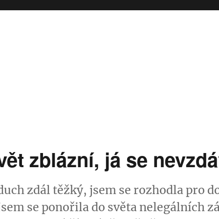
vět zblázní, já se nevzd
zduch zdál těžký, jsem se rozhodla pro d
sem se ponořila do světa nelegálních z