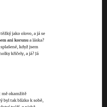
těžký jako olovo, a já se
sem ani korunu
a láska?
 splašené, když jsem
olky křičely, a já? Já
et mě okamžitě
ý byl tak blízko k sobě,