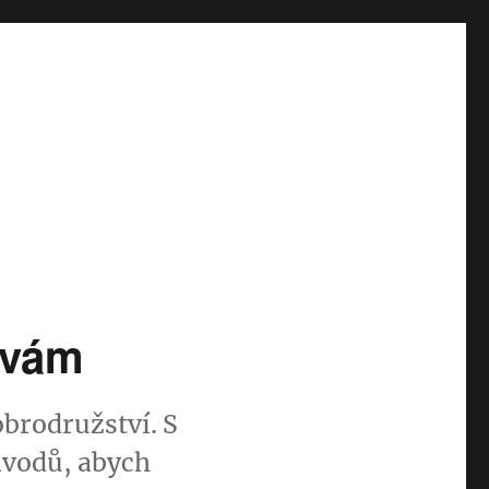
ávám
obrodružství. S
ávodů, abych