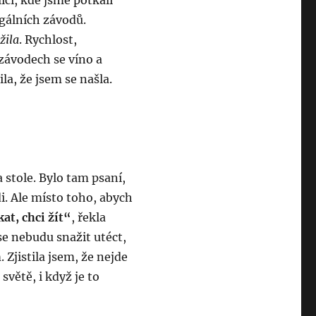
lici, kde jsme potkali
egálních závodů.
žila
. Rychlost,
 závodech se víno a
la, že jsem se našla.
 stole. Bylo tam psaní,
i. Ale místo toho, abych
at, chci žít“
, řekla
se nebudu snažit utéct,
. Zjistila jsem, že nejde
 světě, i když je to