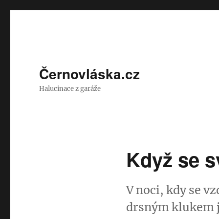
Černovláska.cz
Halucinace z garáže
Když se s
V noci, kdy se v
drsným klukem j