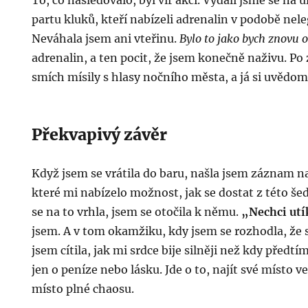
To, co následovalo, byl vír akcí. Vydali jsme se na u
partu kluků, kteří nabízeli adrenalin v podobě nel
Neváhala jsem ani vteřinu.
Bylo to jako bych znovu o
adrenalin, a ten pocit, že jsem konečně naživu. Po
smích mísily s hlasy nočního města, a já si uvědomi
Překvapivý závěr
Když jsem se vrátila do baru, našla jsem záznam na
které mi nabízelo možnost, jak se dostat z této šed
se na to vrhla, jsem se otočila k němu.
„Nechci utík
jsem. A v tom okamžiku, kdy jsem se rozhodla, že 
jsem cítila, jak mi srdce bije silněji než kdy předtím
jen o peníze nebo lásku. Jde o to, najít své místo ve
místo plné chaosu.