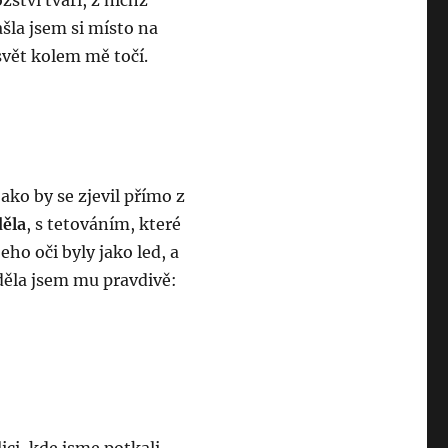
ství tváří, z nichž
ašla jsem si místo na
 svět kolem mě točí.
jako by se zjevil přímo z
děla
, s tetováním, které
eho oči byly jako led, a
děla jsem mu pravdivě: