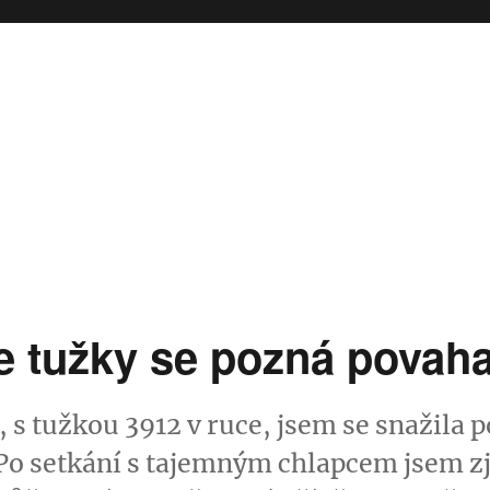
e tužky se pozná povah
 s tužkou 3912 v ruce, jsem se snažila 
 Po setkání s tajemným chlapcem jsem zji