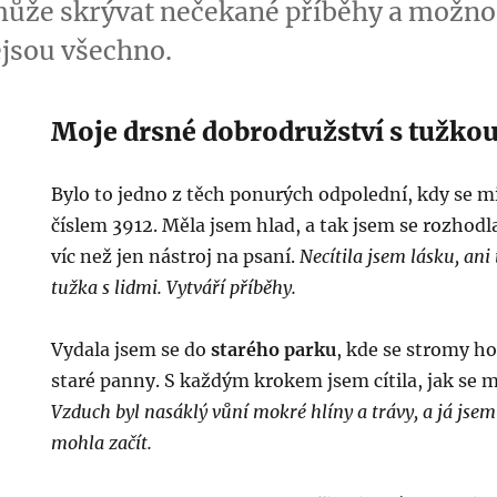
může skrývat nečekané příběhy a možnos
ejsou všechno.
Moje drsné dobrodružství s tužko
Bylo to jedno z těch ponurých odpolední, kdy se mi
číslem 3912. Měla jsem hlad, a tak jsem se rozhodl
víc než jen nástroj na psaní.
Necítila jsem lásku, ani
tužka s lidmi. Vytváří příběhy.
Vydala jsem se do
starého parku
, kde se stromy ho
staré panny. S každým krokem jsem cítila, jak se m
Vzduch byl nasáklý vůní mokré hlíny a trávy, a já jsem
mohla začít.