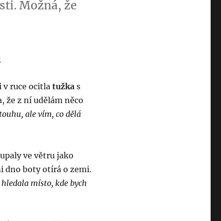
ti. Možná, že
u
 v ruce ocitla
tužka
s
a, že z ní udělám něco
 touhu, ale vím, co dělá
upaly ve větru jako
i dno boty otírá o zemi.
 hledala místo, kde bych