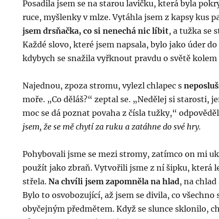
Posadila jsem se na starou lavičku, která byla pokry
ruce, myšlenky v mlze. Vytáhla jsem z kapsy kus pa
jsem drsňačka, co si nenechá nic líbit
, a tužka se
Každé slovo, které jsem napsala, bylo jako úder d
kdybych se snažila vyřknout pravdu o světě kolem
Najednou, zpoza stromu, vylezl chlapec s
neposluš
moře. „Co děláš?“ zeptal se. „Nedělej si starosti, je
moc se dá poznat povaha z čísla tužky,“ odpovědě
jsem, že se mě chytí za ruku a zatáhne do své hry.
Pohybovali jsme se mezi stromy, zatímco on mi uka
použít jako zbraň. Vytvořili jsme z ní šipku, která
střela.
Na chvíli jsem zapomněla na hlad
, na chlad
Bylo to osvobozující, až jsem se divila, co všechno s
obyčejným předmětem. Když se slunce sklonilo, chl