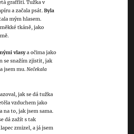
tá graffiti. Tužka v
píru a začala psát.
Byla
 stala mým hlasem.
o měkké tkáně, jako
 mě.
nými vlasy
a očima jako
n se snažím zjistit, jak
la jsem mu.
Nečekala
zoval, jak se dá tužka
 letěla vzduchem jako
 a na to, jak jsem sama.
e dá zažít s tak
apec zmizel, a já jsem