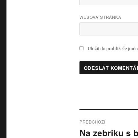
WEBOVÁ STRÁNKA
Uložit do prohlížeče jmé
Navigace
PŘEDCHOZÍ
pro
Na zebriku s 
Předchozí