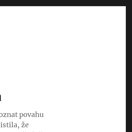
a
poznat povahu
stila, že