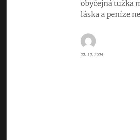
obyčejná tužka 
láska a peníze n
Autor:
Publikováno:
22. 12. 2024