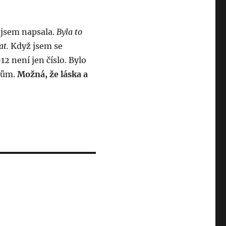
 jsem napsala.
Byla to
at.
Když jsem se
12 není jen číslo. Bylo
hům.
Možná, že láska a