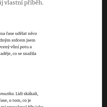
j vlastní příběh.
e na čase udělat něco
rázdným srdcem jsem
ycený vůní potu a
aděje, co se snažila
á muzika
. Lidi skákali,
čase, o tom, co je