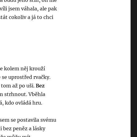
já budu jeho stín, on mě
íli jsem váhala, ale pak
át cokoliv a já to chci
 že kolem něj krouží
e se uprostřed rvačky.
v tom až po uši.
Bez
m strhnout. Vběhla
á, kdo ovládá hru.
 jsem se postavila svému
i bez peněz a lásky