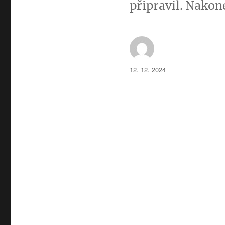
připravil. Nakon
Autor:
Publikováno:
12. 12. 2024