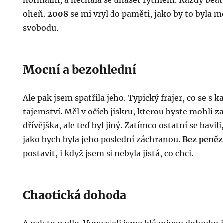
normální, a nechala se unášet rytmem. Každý beat 
oheň.
2008
se mi vryl do paměti, jako by to byla m
svobodu.
Mocní a bezohlední
Ale pak jsem spatřila jeho. Typický frajer, co se s 
tajemství. Měl v očích jiskru, kterou byste mohli za
dřívějška, ale teď byl jiný. Zatímco ostatní se bavil
jako bych byla jeho poslední záchranou.
Bez peněz
postavit, i když jsem si nebyla jistá, co chci.
Chaotická dohoda