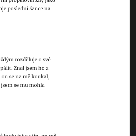
mi propaloval žíly jako
oje poslední šance na
každým rozděluje o své
pálit. Znal jsem ho z
i, on se na mě koukal,
jsem se mu mohla