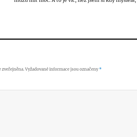
můžu mít moc. A to je víc, než jsem si kdy myslela
 zveřejněna.
Vyžadované informace jsou označeny
*