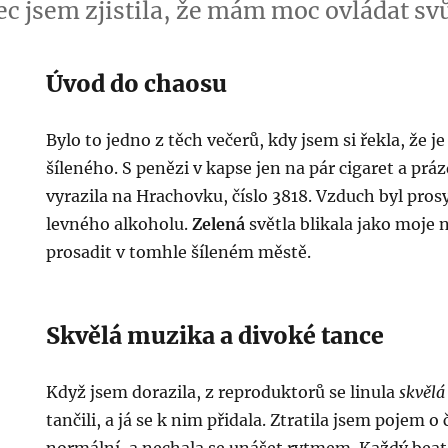
ec jsem zjistila, že mám moc ovládat svů
Úvod do chaosu
Bylo to jedno z těch večerů, kdy jsem si řekla, že j
šíleného. S penězi v kapse jen na pár cigaret a p
vyrazila na Hrachovku, číslo 3818. Vzduch byl pros
levného alkoholu.
Zelená
světla blikala jako moje n
prosadit v tomhle šíleném městě.
Skvělá muzika a divoké tance
Když jsem dorazila, z reproduktorů se linula
skvěl
tančili, a já se k nim přidala. Ztratila jsem pojem o 