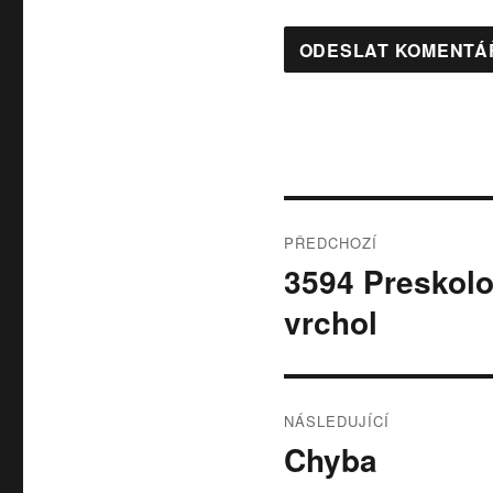
Navigace
PŘEDCHOZÍ
pro
3594 Preskolo
Předchozí
příspěvek:
příspěvek
vrchol
NÁSLEDUJÍCÍ
Chyba
Následující
příspěvek: