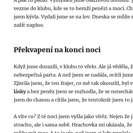
A pak to padlo. Vymysleli jsme bláznivou dohodu: 
vezme do klubu, kde se to hemží penězi a mocí. Chv
jsem kývla. Vydali jsme se na lov. Dneska se může st
zažít naplno.
Překvapení na konci noci
Když jsme dorazili, v klubu to vřelo. Ale já věděla,
nebezpečná parta. A než jsem se nadála, ocitli jsm
Zjistila jsem, že ten frajer, co mě tak okouzlil, byl 
lásky
a bez peněz jsem se rozhodla, že se nenechá
jsem do chaosu a cítila jsem, že tentokrát jsem to j
A víte co? Z té noci jsem vyšla jako vítěz. Nejen že
strachu, ale i sama sobě. Hrachovka mi ukázala, že 