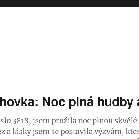
hovka: Noc plná hudby 
slo 3818, jsem prožila noc plnou skvělé
z a lásky jsem se postavila výzvám, kte