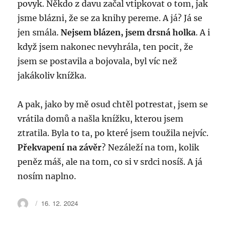
povyk. Někdo z davu začal vtipkovat o tom, jak
jsme blázni, že se za knihy pereme. A já? Já se
jen smála.
Nejsem blázen, jsem drsná holka
. A i
když jsem nakonec nevyhrála, ten pocit, že
jsem se postavila a bojovala, byl víc než
jakákoliv knížka.
A pak, jako by mě osud chtěl potrestat, jsem se
vrátila domů a našla knížku, kterou jsem
ztratila. Byla to ta, po které jsem toužila nejvíc.
Překvapení na závěr
? Nezáleží na tom, kolik
peněz máš, ale na tom, co si v srdci nosíš. A já
nosím naplno.
Autor:
Publikováno:
16. 12. 2024