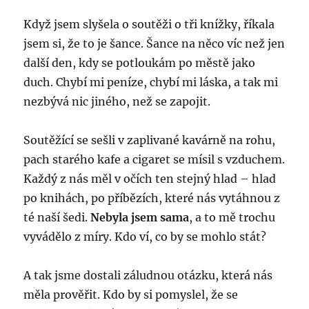
Když jsem slyšela o soutěži o tři knížky, říkala
jsem si, že to je šance. Šance na něco víc než jen
další den, kdy se potloukám po městě jako
duch. Chybí mi peníze, chybí mi láska, a tak mi
nezbývá nic jiného, než se zapojit.
Soutěžící se sešli v zaplivané kavárně na rohu,
pach starého kafe a cigaret se mísil s vzduchem.
Každý z nás měl v očích ten stejný hlad – hlad
po knihách, po příbězích, které nás vytáhnou z
té naší šedi.
Nebyla jsem sama
, a to mě trochu
vyvádělo z míry. Kdo ví, co by se mohlo stát?
A tak jsme dostali záludnou otázku, která nás
měla prověřit. Kdo by si pomyslel, že se