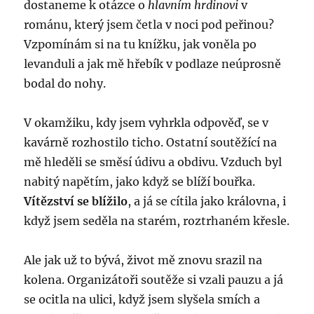
dostaneme k otázce o
hlavním hrdinovi
v
románu, který jsem četla v noci pod peřinou?
Vzpomínám si na tu knížku, jak voněla po
levanduli a jak mě hřebík v podlaze neúprosně
bodal do nohy.
V okamžiku, kdy jsem vyhrkla odpověď, se v
kavárně rozhostilo ticho. Ostatní soutěžící na
mě hleděli se směsí údivu a obdivu. Vzduch byl
nabitý napětím, jako když se blíží bouřka.
Vítězství se blížilo
, a já se cítila jako královna, i
když jsem seděla na starém, roztrhaném křesle.
Ale jak už to bývá, život mě znovu srazil na
kolena. Organizátoři soutěže si vzali pauzu a já
se ocitla na ulici, když jsem slyšela smích a