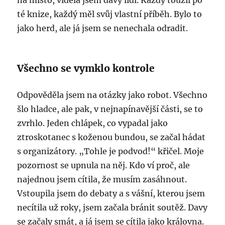
na místo, viděla jsem davy lidí. Každý toužil po
té knize, každý měl svůj vlastní příběh. Bylo to
jako herd, ale já jsem se nenechala odradit.
Všechno se vymklo kontrole
Odpověděla jsem na otázky jako robot. Všechno
šlo hladce, ale pak, v nejnapínavější části, se to
zvrhlo. Jeden chlápek, co vypadal jako
ztroskotanec s koženou bundou, se začal hádat
s organizátory. „Tohle je podvod!“ křičel. Moje
pozornost se upnula na něj. Kdo ví proč, ale
najednou jsem cítila, že musím zasáhnout.
Vstoupila jsem do debaty a s vášní, kterou jsem
necítila už roky, jsem začala bránit soutěž. Davy
se začaly smát, a já jsem se cítila jako královna.