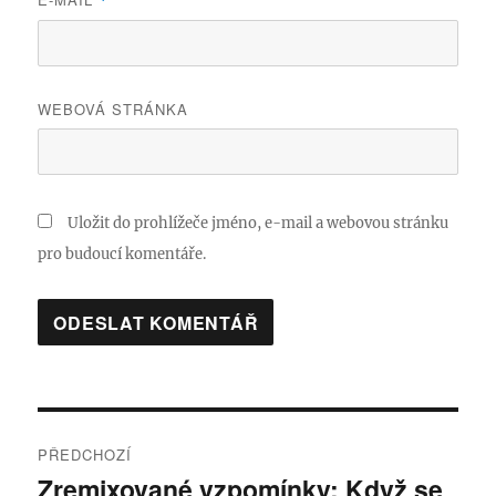
*
WEBOVÁ STRÁNKA
Uložit do prohlížeče jméno, e-mail a webovou stránku
pro budoucí komentáře.
Navigace
PŘEDCHOZÍ
pro
Zremixované vzpomínky: Když se
Předchozí