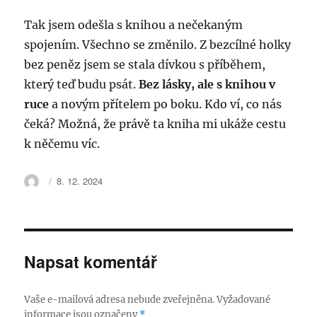
Tak jsem odešla s knihou a nečekaným
spojením. Všechno se změnilo. Z bezcílné holky
bez peněz jsem se stala dívkou s příběhem,
který teď budu psát.
Bez lásky, ale s knihou v
ruce
a novým přítelem po boku. Kdo ví, co nás
čeká? Možná, že právě ta kniha mi ukáže cestu
k něčemu víc.
Autor:
Publikováno:
8. 12. 2024
Napsat komentář
Vaše e-mailová adresa nebude zveřejněna.
Vyžadované
informace jsou označeny
*