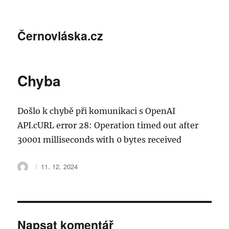
Černovláska.cz
Chyba
Došlo k chybě při komunikaci s OpenAI
API.cURL error 28: Operation timed out after
30001 milliseconds with 0 bytes received
Autor:
Publikováno:
11. 12. 2024
Napsat komentář