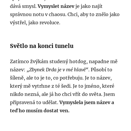
dává smysl.
Vymyslet název
je jako najít
správnou notu v chaosu. Chci, aby to znělo jako
výstřel, jako revoluce.
Světlo na konci tunelu
Zatímco žvýkám studený hotdog, napadne mě
název:
„Zbynek Drda je v mé hlavě“
. Působí to
šíleně, ale to je to, co potřebuju. Je to název,
který mě vytrhne z té šedi. Je to jméno, které
nikdo nezná, ale já ho chci vřít do světa. Jsem
připravená to udělat.
Vymyslela jsem název a
teď ho musím dostat ven.