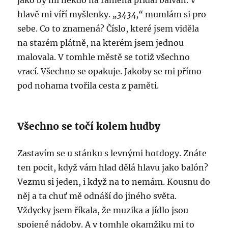
jako by mi někdo na ramena přidal balvan. V
hlavě mi víří myšlenky.
„3434,“
mumlám si pro
sebe. Co to znamená? Číslo, které jsem viděla
na starém plátně, na kterém jsem jednou
malovala. V tomhle městě se totiž všechno
vrací. Všechno se opakuje. Jakoby se mi přímo
pod nohama tvořila cesta z paměti.
Všechno se točí kolem hudby
Zastavím se u stánku s levnými hotdogy. Znáte
ten pocit, když vám hlad dělá hlavu jako balón?
Vezmu si jeden, i když na to nemám. Kousnu do
něj a ta chuť mě odnáší do jiného světa.
Vždycky jsem říkala, že muzika a jídlo jsou
spojené nádoby. A v tomhle okamžiku mi to