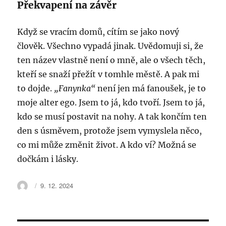
Překvapení na závěr
Když se vracím domů, cítím se jako nový
člověk. Všechno vypadá jinak. Uvědomuji si, že
ten název vlastně není o mně, ale o všech těch,
kteří se snaží přežít v tomhle městě. A pak mi
to dojde.
„Fanynka“
není jen má fanoušek, je to
moje alter ego. Jsem to já, kdo tvoří. Jsem to já,
kdo se musí postavit na nohy. A tak končím ten
den s úsměvem, protože jsem vymyslela něco,
co mi může změnit život. A kdo ví? Možná se
dočkám i lásky.
Autor:
Publikováno:
9. 12. 2024