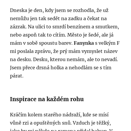
Dneska je den, kdy jsem se rozhodla, že už
nemůžu jen tak sedět na zadku a čekat na
zázrak. Na ulici to smrdí benzínem a smutkem,
nebo aspoň tak to cítím. Město je šedé, ale já
mám v sobě spoustu barev.
Fanynka
s velkým F
mi poslala zprávu, že prý mám vymyslet název
na desku. Desku, kterou nemám, ale to nevadí.
Jsem přece drsná holka a nehodlám se s tím
párat.
Inspirace na každém rohu
Kráčím kolem starého nádraží, kde se mísí
vůně rzi a opuštěných snů. Vzduch je těžký,