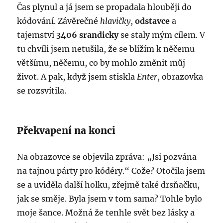
Čas plynul a já jsem se propadala hlouběji do
kódování. Závěrečné
hlavičky
,
odstavce
a
tajemství
3406 srandicky
se staly mým cílem. V
tu chvíli jsem netušila, že se blížím k něčemu
většímu, něčemu, co by mohlo změnit můj
život. A pak, když jsem stiskla
Enter
, obrazovka
se rozsvítila.
Překvapení na konci
Na obrazovce se objevila zpráva: „Jsi pozvána
na tajnou párty pro kódéry.“ Cože? Otočila jsem
se a uviděla další holku, zřejmě také drsňačku,
jak se směje. Byla jsem v tom sama? Tohle bylo
moje šance. Možná že tenhle svět bez lásky a