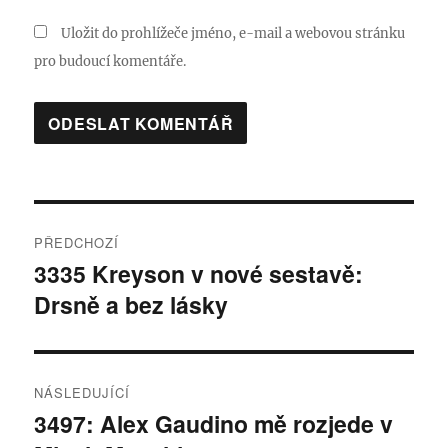
Uložit do prohlížeče jméno, e-mail a webovou stránku
pro budoucí komentáře.
Navigace
PŘEDCHOZÍ
pro
3335 Kreyson v nové sestavě:
Předchozí
Drsně a bez lásky
příspěvek:
příspěvek
NÁSLEDUJÍCÍ
3497: Alex Gaudino mě rozjede v
Následující