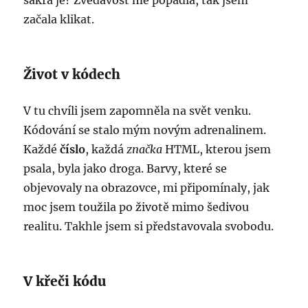
sakra je? Zvědavost mě popadla, tak jsem
začala klikat.
Život v kódech
V tu chvíli jsem zapomněla na svět venku.
Kódování se stalo mým novým adrenalinem.
Každé
číslo
, každá
značka
HTML, kterou jsem
psala, byla jako droga. Barvy, které se
objevovaly na obrazovce, mi připomínaly, jak
moc jsem toužila po životě mimo šedivou
realitu. Takhle jsem si představovala svobodu.
V křeči kódu