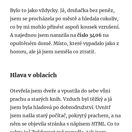
Bylo to jako vždycky. Já, drsňačka bez peněz,
jsem se procházela po městě a hledala cokoliv,
co by mi mohlo přinést aspoň kousek vzrušení.
A najednou jsem narazila na
číslo 3406
na
opuštěném domě. Místo, které vypadalo jako z
hororu, ale já jsem neměla co ztratit.
Hlava v oblacích
Otevřela jsem dveře a vpustila do sebe vůni
prachu a starých knih. Vzduch byl těžký a já
jsem byla hladová po dobrodružství. Uvnitř
jsem našla starý počítač, pokrytý prachem, a na
něm se objevila stránka s nápisem
HTML
. Co to