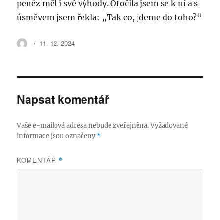
peněz měl i své výhody. Otočila jsem se k ní a s
úsměvem jsem řekla: „Tak co, jdeme do toho?“
Autor:
Publikováno:
11. 12. 2024
Napsat komentář
Vaše e-mailová adresa nebude zveřejněna.
Vyžadované
informace jsou označeny
*
KOMENTÁŘ
*