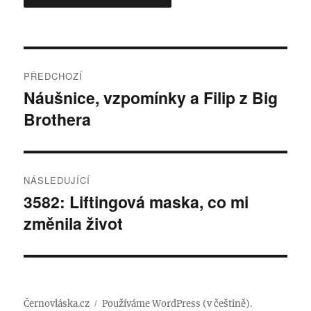
Navigace
PŘEDCHOZÍ
pro
Náušnice, vzpomínky a Filip z Big
Předchozí
Brothera
příspěvek:
příspěvek
NÁSLEDUJÍCÍ
3582: Liftingová maska, co mi
Následující
změnila život
příspěvek:
Černovláska.cz
Používáme WordPress (v češtině).