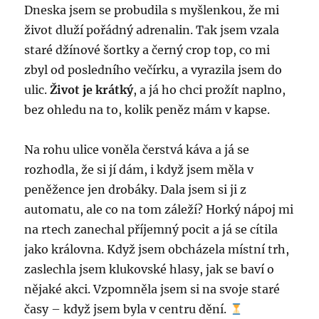
Dneska jsem se probudila s myšlenkou, že mi
život dluží pořádný adrenalin. Tak jsem vzala
staré džínové šortky a černý crop top, co mi
zbyl od posledního večírku, a vyrazila jsem do
ulic.
Život je krátký
, a já ho chci prožít naplno,
bez ohledu na to, kolik peněz mám v kapse.
Na rohu ulice voněla čerstvá káva a já se
rozhodla, že si jí dám, i když jsem měla v
peněžence jen drobáky. Dala jsem si ji z
automatu, ale co na tom záleží? Horký nápoj mi
na rtech zanechal příjemný pocit a já se cítila
jako královna. Když jsem obcházela místní trh,
zaslechla jsem klukovské hlasy, jak se baví o
nějaké akci. Vzpomněla jsem si na svoje staré
časy – když jsem byla v centru dění.