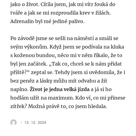
jako o život. Cítila jsem, jak mi vítr fouká do
tváře a jak se mi rozproudila krev v žilách.
Adrenalin byl mé jediné palivo.
Po závodě jsme se sešli na náměstí a smáli se
svým výkonům. Když jsem se podívala na kluka
s koženou bundou, něco mi v něm říkalo, že to
byl jen začátek. „Tak co, chceš se k nám přidat
příště?“ zeptal se. Tehdy jsem si uvědomila, že i
bez peněz a lásky můžu mít odvahu a žít
naplno.
Život je jedna velká jízda
a já si ho
hodlám užít na maximum. Kdo ví, co mi přinese
zítřek? Možná právě to, co jsem hledala.
Autor:
Publikováno:
13. 12. 2024