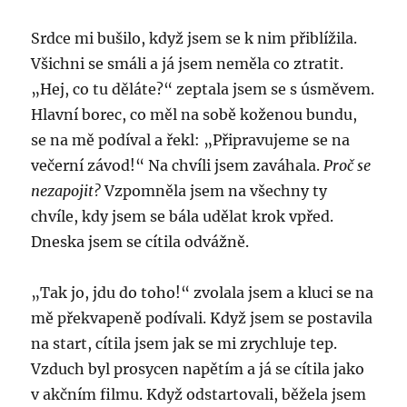
Srdce mi bušilo, když jsem se k nim přiblížila.
Všichni se smáli a já jsem neměla co ztratit.
„Hej, co tu děláte?“ zeptala jsem se s úsměvem.
Hlavní borec, co měl na sobě koženou bundu,
se na mě podíval a řekl: „Připravujeme se na
večerní závod!“ Na chvíli jsem zaváhala.
Proč se
nezapojit?
Vzpomněla jsem na všechny ty
chvíle, kdy jsem se bála udělat krok vpřed.
Dneska jsem se cítila odvážně.
„Tak jo, jdu do toho!“ zvolala jsem a kluci se na
mě překvapeně podívali. Když jsem se postavila
na start, cítila jsem jak se mi zrychluje tep.
Vzduch byl prosycen napětím a já se cítila jako
v akčním filmu. Když odstartovali, běžela jsem