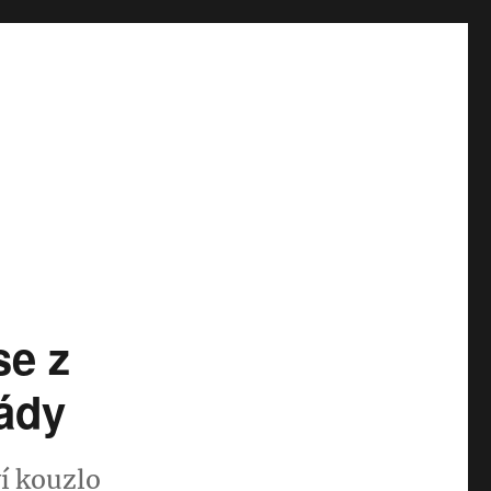
se z
lády
ví kouzlo