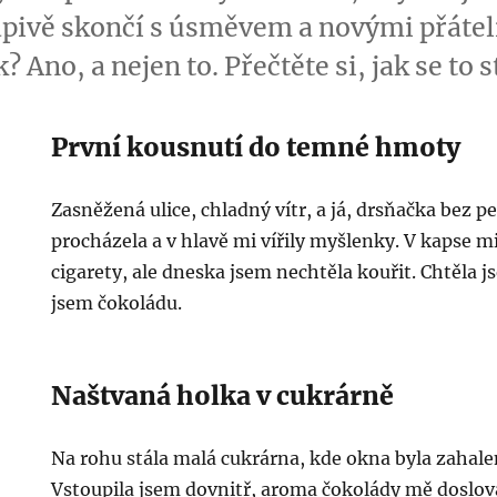
pivě skončí s úsměvem a novými přáteli
 Ano, a nejen to. Přečtěte si, jak se to s
První kousnutí do temné hmoty
Zasněžená ulice, chladný vítr, a já, drsňačka bez p
procházela a v hlavě mi vířily myšlenky. V kapse m
cigarety, ale dneska jsem nechtěla kouřit. Chtěla j
jsem čokoládu.
Naštvaná holka v cukrárně
Na rohu stála malá cukrárna, kde okna byla zahale
Vstoupila jsem dovnitř, aroma čokolády mě doslova