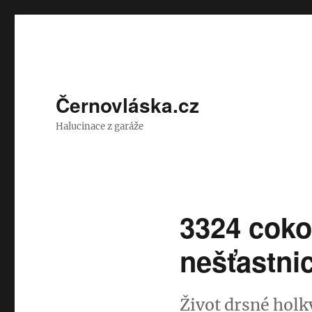
Černovláska.cz
Halucinace z garáže
3324 cokol
nešťastni
Život drsné holk