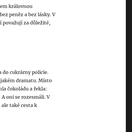
jsem královnou
bez peněz a bez lásky. V
í považují za důležité,
a do cukrárny policie.
nějakém dramatu. Místo
la čokoládu a řekla:
 A oni se rozesmáli. V
 ale také cesta k