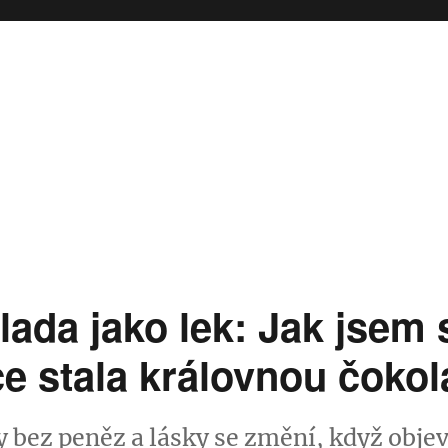
ada jako lek: Jak jsem 
ce stala královnou čoko
y bez peněz a lásky se změní, když obje