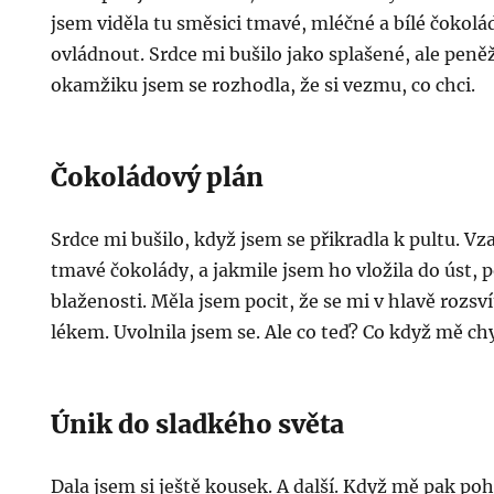
jsem viděla tu směsici tmavé, mléčné a bílé čokol
ovládnout. Srdce mi bušilo jako splašené, ale pen
okamžiku jsem se rozhodla, že si vezmu, co chci.
Čokoládový plán
Srdce mi bušilo, když jsem se přikradla k pultu. Vz
tmavé čokolády, a jakmile jsem ho vložila do úst, p
blaženosti. Měla jsem pocit, že se mi v hlavě rozs
lékem. Uvolnila jsem se. Ale co teď? Co když mě ch
Únik do sladkého světa
Dala jsem si ještě kousek. A další. Když mě pak poh