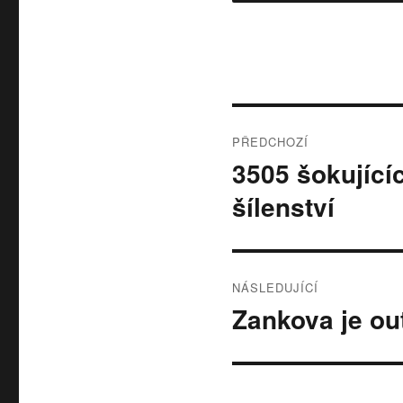
Navigace
PŘEDCHOZÍ
pro
3505 šokujícíc
Předchozí
příspěvek:
příspěvek
šílenství
NÁSLEDUJÍCÍ
Zankova je out
Následující
příspěvek: