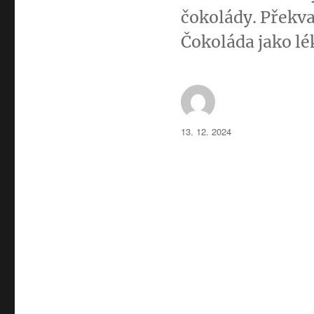
čokolády. Překva
Čokoláda jako lék?
Autor:
Publikováno:
13. 12. 2024