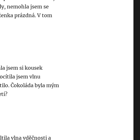
ády, nemohla jsem se
ěženka prázdná. V tom
ala jsem si kousek
ocítila jsem vlnu
vítilo. Čokoláda byla mým
ytí?
ltila vlna vděčnosti a