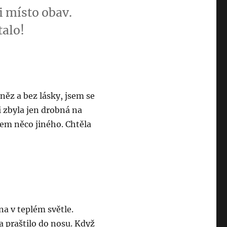
 místo obav.
talo!
eněz a bez lásky, jsem se
i zbyla jen drobná na
sem něco jiného. Chtěla
na v teplém světle.
 praštilo do nosu. Když