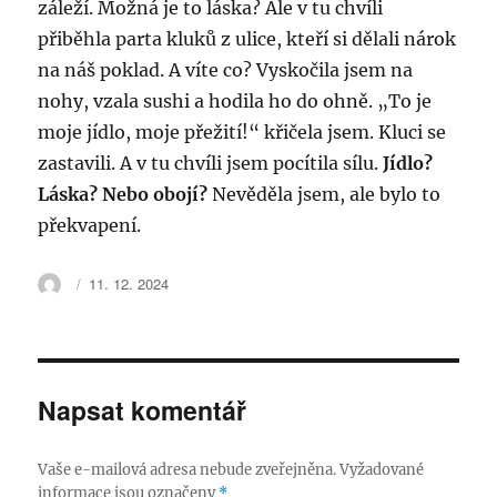
záleží. Možná je to láska? Ale v tu chvíli
přiběhla parta kluků z ulice, kteří si dělali nárok
na náš poklad. A víte co? Vyskočila jsem na
nohy, vzala sushi a hodila ho do ohně. „To je
moje jídlo, moje přežití!“ křičela jsem. Kluci se
zastavili. A v tu chvíli jsem pocítila sílu.
Jídlo?
Láska? Nebo obojí?
Nevěděla jsem, ale bylo to
překvapení.
Autor:
Publikováno:
11. 12. 2024
Napsat komentář
Vaše e-mailová adresa nebude zveřejněna.
Vyžadované
informace jsou označeny
*