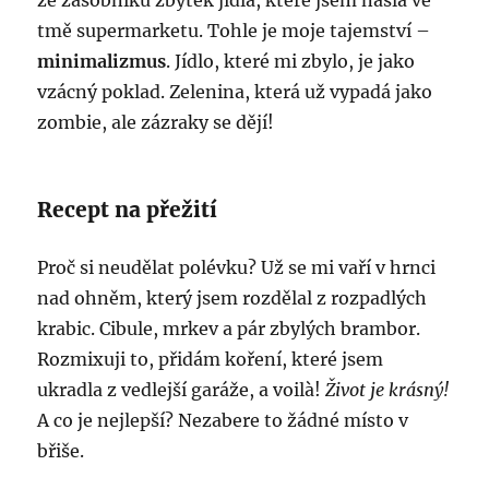
ze zásobníku zbytek jídla, které jsem našla ve
tmě supermarketu. Tohle je moje tajemství –
minimalizmus
. Jídlo, které mi zbylo, je jako
vzácný poklad. Zelenina, která už vypadá jako
zombie, ale zázraky se dějí!
Recept na přežití
Proč si neudělat polévku? Už se mi vaří v hrnci
nad ohněm, který jsem rozdělal z rozpadlých
krabic. Cibule, mrkev a pár zbylých brambor.
Rozmixuji to, přidám koření, které jsem
ukradla z vedlejší garáže, a voilà!
Život je krásný!
A co je nejlepší? Nezabere to žádné místo v
břiše.