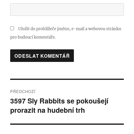
Uložit do prohlížeče jméno, e-mail a webovou stránku
pro budoucí komentáře.
Navigace
PŘEDCHOZÍ
pro
3597 Sly Rabbits se pokoušejí
Předchozí
prorazit na hudební trh
příspěvek:
příspěvek