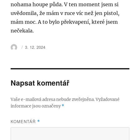
nohama houpe půda. V ten moment jsem si
uvědomila, že mám v ruce víc než jen pistol,
mám moc. A to bylo překvapení, které jsem
nečekala.
Autor:
Publikováno:
3. 12. 2024
Napsat komentář
Vaše e-mailová adresa nebude zveřejněna.
Vyžadované
informace jsou označeny
*
KOMENTÁŘ
*