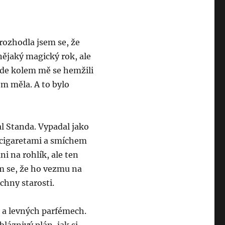
 rozhodla jsem se, že
 nějaký magický rok, ale
šude kolem mě se hemžili
sem měla. A to bylo
l Standa. Vypadal jako
i cigaretami a smíchem
ni na rohlík, ale ten
m se, že ho vezmu na
chny starosti.
u a levných parfémech.