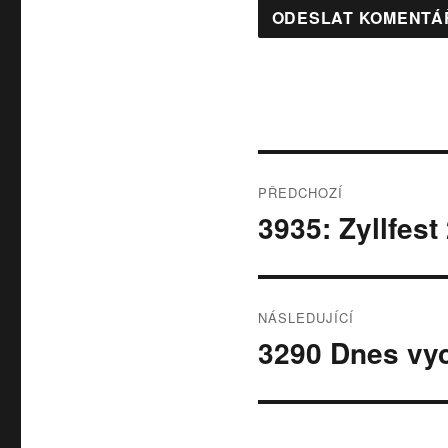
Navigace
PŘEDCHOZÍ
pro
3935: Zyllfest
Předchozí
příspěvek:
příspěvek
NÁSLEDUJÍCÍ
3290 Dnes vyc
Následující
příspěvek: