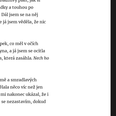
láznivý plán, jak si
adky a touhou po
. Dál jsem se na něj
 já jsem věděla, že nic
ápek, co měl v očích
yna, a já jsem se ocitla
ta, která zasáhla.
Nech ho
 tmě a smradlavých
ělala něco víc než jen
mi nakonec ukázal, že i
že se nezastavím, dokud