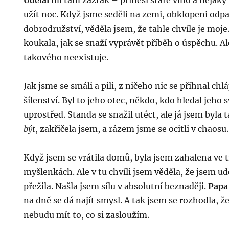
Udelal
mi tam zázrak – přinesl staré víno a nějaký b
užít noc. Když jsme seděli na zemi, obklopeni odp
dobrodružství, věděla jsem, že tahle chvíle je moje
koukala, jak se snaží vyprávět příběh o úspěchu. Ale
takového neexistuje.
Jak jsme se smáli a pili, z ničeho nic se přihnal chl
šílenství. Byl to jeho otec, někdo, kdo hledal jeho s
uprostřed. Standa se snažil utéct, ale já jsem byla 
být
, zakřičela jsem, a rázem jsme se ocitli v chaosu.
Když jsem se vrátila domů, byla jsem zahalena ve
myšlenkách. Ale v tu chvíli jsem věděla, že jsem ud
přežila. Našla jsem sílu v absolutní beznaději.
Papa
na dně se dá najít smysl. A tak jsem se rozhodla, 
nebudu mít to, co si zasloužím.