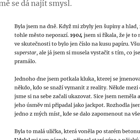
tmě se dá najít smysl.
Byla jsem na dně. Když mi zbyly jen šupiny a hlad,
tohle město neporazí.
1904
jsem si říkala, že je to
ve skutečnosti to bylo jen číslo na kusu papíru. V
superstar
, ale já jsem si musela vystačit s tím, co j
pramálo.
Jednoho dne jsem potkala kluka, kterej se jmenova
někdo, kdo se snaží vymanit z reality. Někde mez
jsme si na sebe začali ukazovat. Sice jsem neměla a
jeho úsměv mi připadal jako jackpot. Rozhodla jse
jedno z mých míst, kde se dalo zapomenout na vše
Byla to malá ulička, která voněla po starém beton