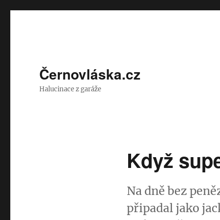
Černovláska.cz
Halucinace z garáže
Když supe
Na dně bez peněz
připadal jako ja