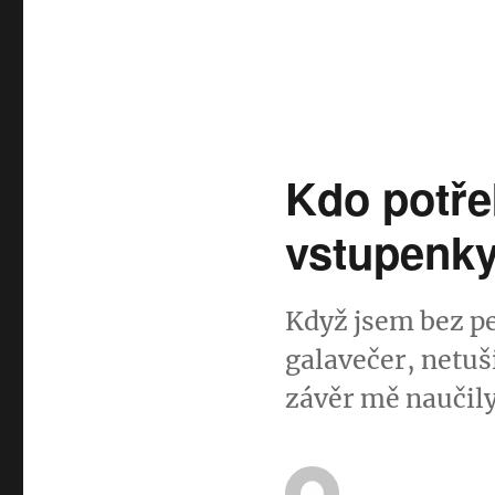
Kdo potře
vstupenk
Když jsem bez pe
galavečer, netuš
závěr mě naučily