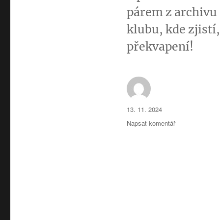
párem z archivu 
klubu, kde zjist
překvapení!
Autor:
Publikováno:
13. 11. 2024
pro
Napsat komentář
text
s
názvem
Jak
jsem
se
dostala
k
milionovému