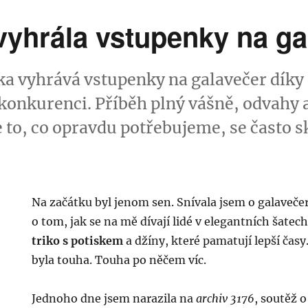
vyhrála vstupenky na ga
 vyhrává vstupenky na galavečer díky 
konkurenci. Příběh plný vášně, odvahy 
e to, co opravdu potřebujeme, se často 
Na začátku byl jenom sen. Snívala jsem o galavečer
o tom, jak se na mě dívají lidé v elegantních šatech
triko s potiskem
a džíny, které pamatují lepší časy
byla touha. Touha po něčem víc.
Jednoho dne jsem narazila na
archiv 3176
, soutěž 