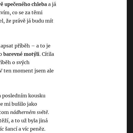
vě upečeného chleba
a já
zvím, co se za těmi
el, že právě já budu mít
apsat příběh – a to je
ko
barevné motýli
. Cítila
říběh o svých
. V ten moment jsem ale
 na posledním kousku
e mi bušilo jako
v tom
nádherném světě
.
ěží, a to už byla jiná
íc šancí a víc peněz.