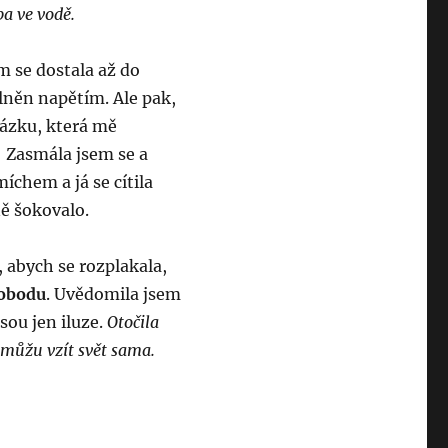
ba ve vodě.
m se dostala až do
plněn napětím. Ale pak,
otázku, která mě
“
Zasmála jsem se a
chem a já se cítila
ně šokovalo.
, abych se rozplakala,
obodu
. Uvědomila jsem
sou jen iluze.
Otočila
 můžu vzít svět sama.