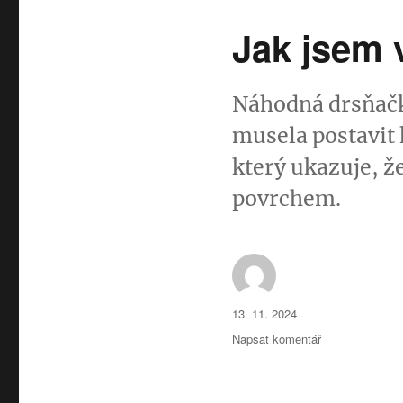
Jak jsem 
Náhodná drsňačka
musela postavit 
který ukazuje, ž
povrchem.
Autor:
Publikováno:
13. 11. 2024
pro
Napsat komentář
text
s
názvem