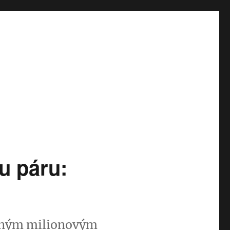
u páru:
jemným milionovým