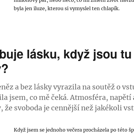
milionový pár, nebo něco, co mi změní život navžd
byla jen iluze, kterou si vymyslel ten chlapík.
buje lásku, když jsou tu
y?
něz a bez lásky vyrazila na soutěž o vs
ila jsem, co mě čeká. Atmosféra, napětí 
, že svoboda je cennější než jakékoli vs
Když jsem se jednoho večera procházela po této špi