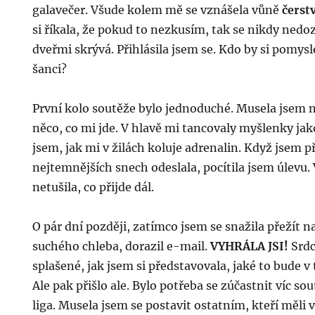
galavečer. Všude kolem mě se vznášela vůně
čerst
si říkala, že pokud to nezkusím, tak se nikdy nedo
dveřmi skrývá. Přihlásila jsem se. Kdo by si pomysl
šanci?
První kolo soutěže bylo jednoduché. Musela jsem n
něco, co mi jde. V hlavě mi tancovaly myšlenky ja
jsem, jak mi v žilách koluje adrenalin. Když jsem p
nejtemnějších snech odeslala, pocítila jsem úlevu
netušila, co přijde dál.
O pár dní později, zatímco jsem se snažila přežít
suchého chleba, dorazil e-mail.
VYHRÁLA JSI!
Srdc
splašené, jak jsem si představovala, jaké to bude 
Ale pak přišlo ale. Bylo potřeba se zúčastnit víc sout
liga. Musela jsem se postavit ostatním, kteří měli v