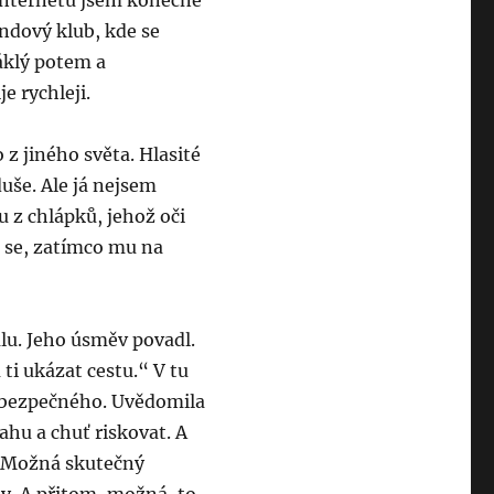
 internetu jsem konečně
undový klub, kde se
sáklý potem a
je rychleji.
 z jiného světa. Hlasité
 duše. Ale já nejsem
u z chlápků, jehož oči
l se, zatímco mu na
lu. Jeho úsměv povadl.
ti ukázat cestu.“ V tu
nebezpečného. Uvědomila
vahu a chuť riskovat. A
i? Možná skutečný