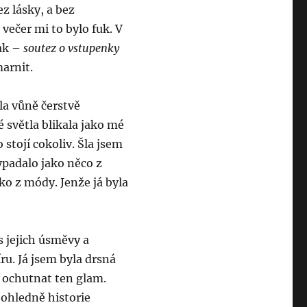
ez lásky, a bez
 večer mi to bylo fuk. V
rak –
soutez o vstupenky
marnit.
ula vůně čerstvě
 světla blikala jako mé
 stojí cokoliv. Šla jsem
ypadalo jako něco z
ako z módy. Jenže já byla
s jejich úsměvy a
ru. Já jsem byla drsná
a ochutnat ten glam.
 ohledně historie