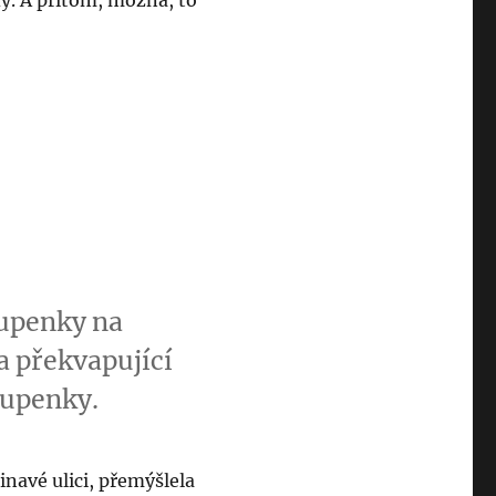
y. A přitom, možná, to
tupenky na
a překvapující
tupenky.
navé ulici, přemýšlela