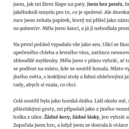
jsem, jak mi život šlape na paty.
Jsem bez peněz
, b
jakéhokoli smyslu pro to, co je správné. Ale dneska
ruce jsem svírala papírek, který mi přišel jako záz
na galavečer
. Měla jsem šanci, a já ji nehodlala pro
Na první pohled vypadalo vše jako sen. Ulicí se lin
upečeného chleba a levného vína, zatímco neonové
zbloudilé myšlenky. Měla jsem v plánu vyhrát, ať to
se podívat na místo, kde se soutěž konala. Místo v
jiného světa, s lesklými stoly a lidmi oblečenými j
tady, abych si vzala, co chci.
Celá soutěž byla jako horská dráha. Lidi okolo mě, 
přátelskými gesty, mi připadali jako z jiného vesmí
holka z ulice.
Žádné kecy, žádné lásky
, jen vyhrát 
Započala jsem hru, a když jsem se dostala k otázce