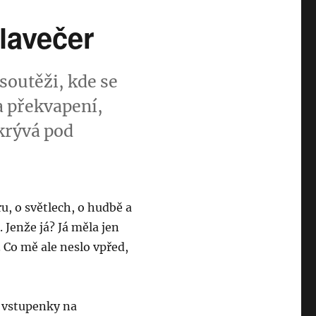
lavečer
soutěži, kde se
a překvapení,
skrývá pod
u, o světlech, o hudbě a
. Jenže já? Já měla jen
. Co mě ale neslo vpřed,
o vstupenky na