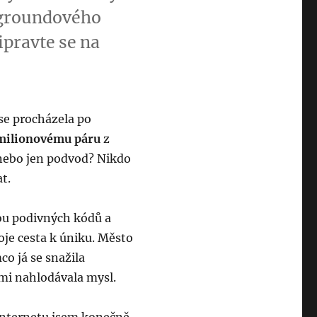
ergroundového
ipravte se na
 se procházela po
milionovému páru
z
, nebo jen podvod? Nikdo
t.
ou podivných kódů a
oje cesta k úniku. Město
o já se snažila
a mi nahlodávala mysl.