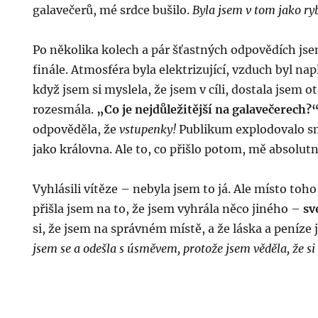
galavečerů, mé srdce bušilo.
Byla jsem v tom jako ry
Po několika kolech a pár šťastných odpovědích jse
finále. Atmosféra byla elektrizující, vzduch byl na
když jsem si myslela, že jsem v cíli, dostala jsem 
rozesmála.
„Co je nejdůležitější na galavečerech?
odpověděla, že
vstupenky!
Publikum explodovalo smí
jako královna. Ale to, co přišlo potom, mě absolut
Vyhlásili vítěze – nebyla jsem to já. Ale místo toho
přišla jsem na to, že jsem vyhrála něco jiného –
sv
si, že jsem na správném místě, a že láska a peníze j
jsem se a odešla s úsměvem, protože jsem věděla, že si