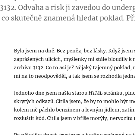
3132. Odvaha a risk ji zavedou do und
í, co skutečně znamená hledat poklad. Př
Byla jsem na dně. Bez peněz, bez lásky. Když jsem
zaprášených ulicích, myšlenky mi stále bloudily k
archivu 3132. Co to asi je? Nějaký tajemný poklad
mi na to neodpověděl, a tak jsem se rozhodla jedna
Jednoho dne jsem našla starou
HTML
stránku, pln
skrytých odkazů. Cítila jsem, že by to mohlo být m
kolem mě páchlo benzínem a levným jídlem, zatímc
rozluštit kód. Cítila jsem v břiše motýly, nervozit