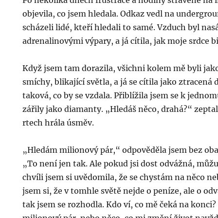
Po několika dnech frustrace a hodiny strávené na
objevila, co jsem hledala. Odkaz vedl na undergro
scházeli lidé, kteří hledali to samé. Vzduch byl na
adrenalinovými výpary, a já cítila, jak moje srdce bi
Když jsem tam dorazila, všichni kolem mě byli jako
smíchy, blikající světla, a já se cítila jako ztracená
taková, co by se vzdala. Přiblížila jsem se k jednom
zářily jako diamanty. „Hledáš něco, drahá?“ zepta
rtech hrála úsměv.
„Hledám milionový pár,“ odpověděla jsem bez oba
„To není jen tak. Ale pokud jsi dost odvážná, můžu 
chvíli jsem si uvědomila, že se chystám na něco 
jsem si, že v tomhle světě nejde o peníze, ale o od
tak jsem se rozhodla. Kdo ví, co mě čeká na konc